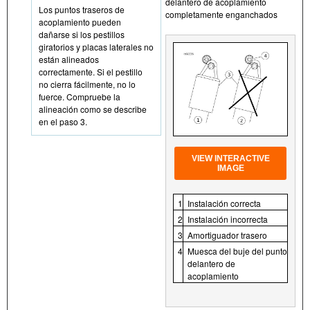
delantero de acoplamiento
Los puntos traseros de
completamente enganchados
acoplamiento pueden
dañarse si los pestillos
giratorios y placas laterales no
están alineados
correctamente. Si el pestillo
no cierra fácilmente, no lo
fuerce. Compruebe la
alineación como se describe
en el paso 3.
VIEW INTERACTIVE
IMAGE
1
Instalación correcta
2
Instalación incorrecta
3
Amortiguador trasero
4
Muesca del buje del punto
delantero de
acoplamiento