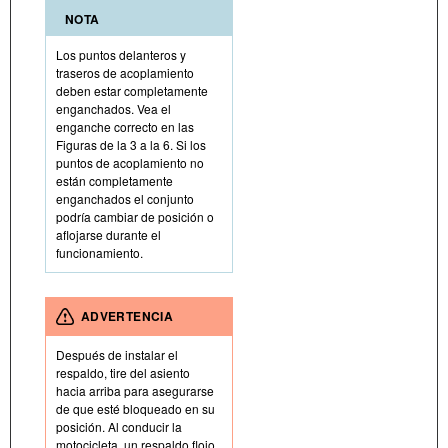
NOTA
Los puntos delanteros y
traseros de acoplamiento
deben estar completamente
enganchados. Vea el
enganche correcto en las
Figuras de la 3 a la 6. Si los
puntos de acoplamiento no
están completamente
enganchados el conjunto
podría cambiar de posición o
aflojarse durante el
funcionamiento.
ADVERTENCIA
Después de instalar el
respaldo, tire del asiento
hacia arriba para asegurarse
de que esté bloqueado en su
posición. Al conducir la
motocicleta, un respaldo flojo