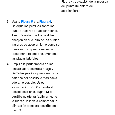
Figura 4. Ubicación de la muesca
del punto delantero de
acoplamiento
3.
Vea la
Figura 5
y la
Figura 6
.
Coloque los pestillos sobre los
puntos traseros de acoplamiento.
Asegúrese de que los pestillos
encajen en el cuello de los puntos
traseros de acoplamiento como se
muestra. Esto puede necesitar
presionar o extender suavemente
las placas laterales.
4.
Empuje la parte trasera de las
placas laterales hacia abajo y
cierre los pestillos presionando la
palanca del pestillo lo más hacia
adelante posible. Usted
escuchará un CLIC cuando el
pestillo esté en su lugar.
Si el
pestillo no cierra fácilmente, no
lo fuerce.
Vuelva a comprobar la
alineación como se describe en el
paso 3.