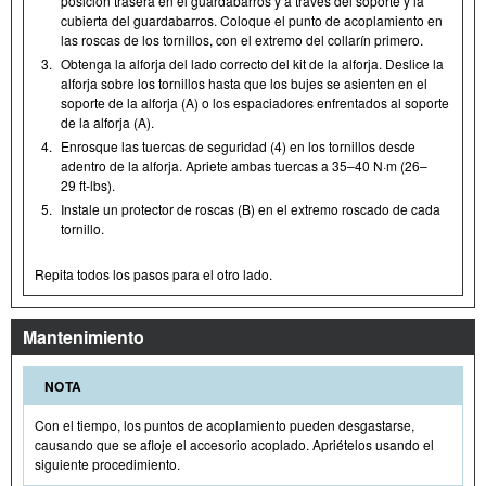
posición trasera en el guardabarros y a través del soporte y la
cubierta del guardabarros. Coloque el punto de acoplamiento en
las roscas de los tornillos, con el extremo del collarín primero.
3.
Obtenga la alforja del lado correcto del kit de la alforja. Deslice la
alforja sobre los tornillos hasta que los bujes se asienten en el
soporte de la alforja (A) o los espaciadores enfrentados al soporte
de la alforja (A).
4.
Enrosque las tuercas de seguridad (4) en los tornillos desde
adentro de la alforja. Apriete ambas tuercas a 35–40 N·m (26–
29 ft-lbs).
5.
Instale un protector de roscas (B) en el extremo roscado de cada
tornillo.
Repita todos los pasos para el otro lado.
Mantenimiento
NOTA
Con el tiempo, los puntos de acoplamiento pueden desgastarse,
causando que se afloje el accesorio acoplado. Apriételos usando el
siguiente procedimiento.