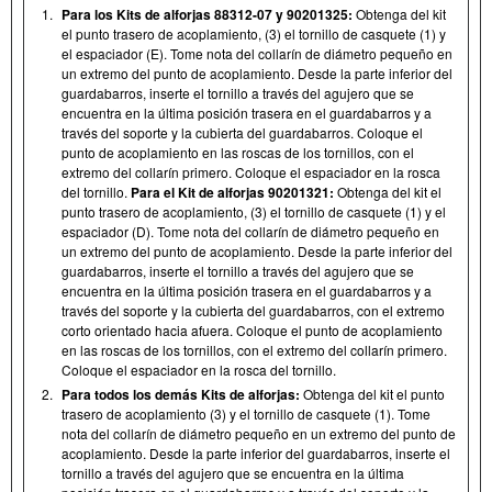
1.
Para los Kits de alforjas 88312-07 y 90201325:
Obtenga del kit
el punto trasero de acoplamiento, (3) el tornillo de casquete (1) y
el espaciador (E). Tome nota del collarín de diámetro pequeño en
un extremo del punto de acoplamiento. Desde la parte inferior del
guardabarros, inserte el tornillo a través del agujero que se
encuentra en la última posición trasera en el guardabarros y a
través del soporte y la cubierta del guardabarros. Coloque el
punto de acoplamiento en las roscas de los tornillos, con el
extremo del collarín primero. Coloque el espaciador en la rosca
del tornillo.
Para el Kit de alforjas 90201321:
Obtenga del kit el
punto trasero de acoplamiento, (3) el tornillo de casquete (1) y el
espaciador (D). Tome nota del collarín de diámetro pequeño en
un extremo del punto de acoplamiento. Desde la parte inferior del
guardabarros, inserte el tornillo a través del agujero que se
encuentra en la última posición trasera en el guardabarros y a
través del soporte y la cubierta del guardabarros, con el extremo
corto orientado hacia afuera. Coloque el punto de acoplamiento
en las roscas de los tornillos, con el extremo del collarín primero.
Coloque el espaciador en la rosca del tornillo.
2.
Para todos los demás Kits de alforjas:
Obtenga del kit el punto
trasero de acoplamiento (3) y el tornillo de casquete (1). Tome
nota del collarín de diámetro pequeño en un extremo del punto de
acoplamiento. Desde la parte inferior del guardabarros, inserte el
tornillo a través del agujero que se encuentra en la última