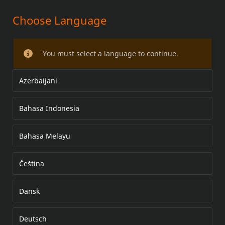
Choose Language
Kits de cubiertas
cromadas/negras de la bomba
You must select a language to continue.
delantera
Azerbaijani
Bahasa Indonesia
Bahasa Melayu
Čeština
Dansk
Deutsch