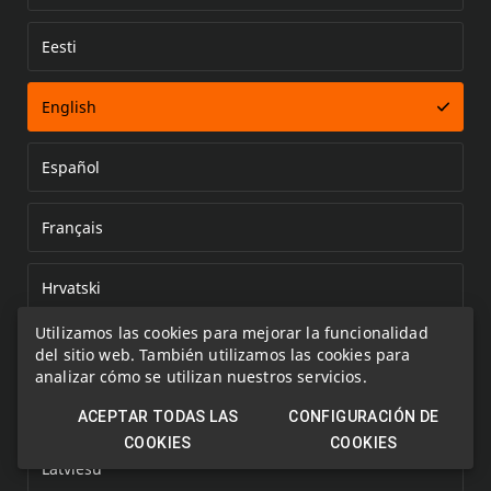
Eesti
Error loading document
English
Español
Français
Hrvatski
Utilizamos las cookies para mejorar la funcionalidad
Italiano
del sitio web. También utilizamos las cookies para
analizar cómo se utilizan nuestros servicios.
Kazakh
ACEPTAR TODAS LAS
CONFIGURACIÓN DE
COOKIES
COOKIES
Latviešu