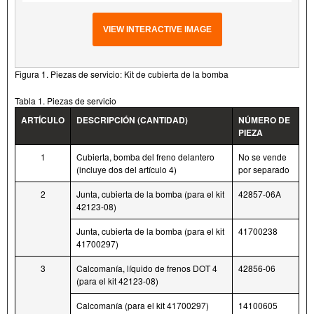
VIEW INTERACTIVE IMAGE
Figura 1. Piezas de servicio: Kit de cubierta de la bomba
Tabla 1. Piezas de servicio
ARTÍCULO
DESCRIPCIÓN (CANTIDAD)
NÚMERO DE
PIEZA
1
Cubierta, bomba del freno delantero
No se vende
(incluye dos del artículo 4)
por separado
2
Junta, cubierta de la bomba (para el kit
42857-06A
42123-08)
Junta, cubierta de la bomba (para el kit
41700238
41700297)
3
Calcomanía, líquido de frenos DOT 4
42856-06
(para el kit 42123-08)
Calcomanía (para el kit 41700297)
14100605