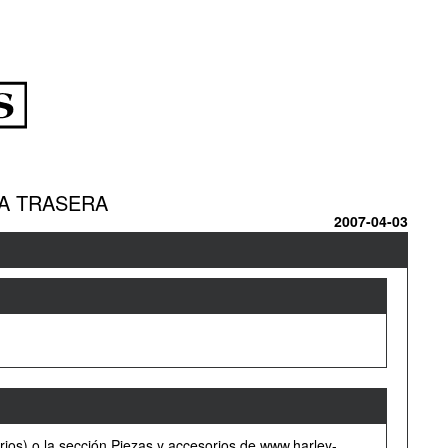
ZA TRASERA
2007-04-03
rios) o la sección Piezas y accesorios de www.harley-