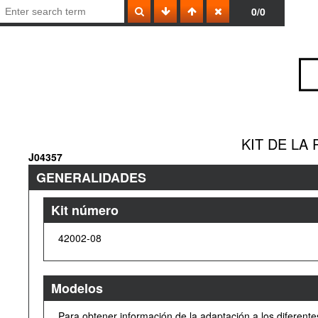
0/0
KIT DE LA
J04357
GENERALIDADES
Kit número
42002-08
Modelos
Para obtener información de la adaptación a los diferente