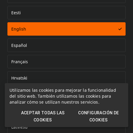
Eesti
Error loading document
English
Español
Français
Hrvatski
Utilizamos las cookies para mejorar la funcionalidad
Italiano
del sitio web. También utilizamos las cookies para
analizar cómo se utilizan nuestros servicios.
Kazakh
ACEPTAR TODAS LAS
CONFIGURACIÓN DE
COOKIES
COOKIES
Latviešu