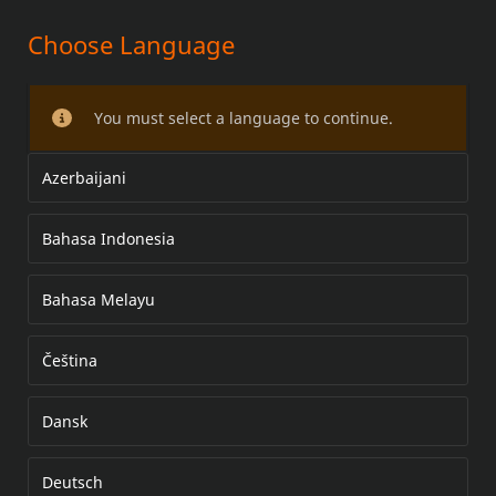
Choose Language
KIT DE PROTECTORES NEGROS
TRASEROS DE LAS ALFORJAS
You must select a language to continue.
Azerbaijani
Bahasa Indonesia
Bahasa Melayu
Čeština
Dansk
Deutsch