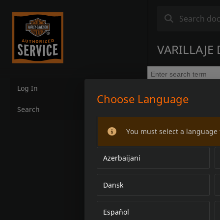
VARILLAJE
Log In
Choose Language
Search
You must select a language 
Azerbaijani
Dansk
Español