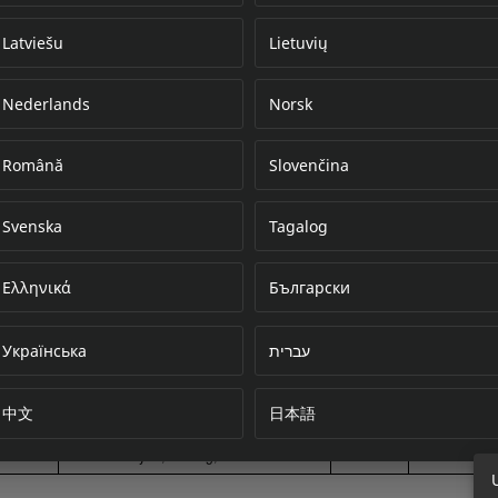
Latviešu
Lietuvių
Nederlands
Norsk
Error loading do
Română
Slovenčina
Svenska
Tagalog
Ελληνικά
Български
Українська
עברית
中文
日本語