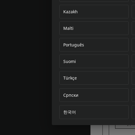
Kazakh
Malti
Português
Suomi
Türkçe
Српски
한국어