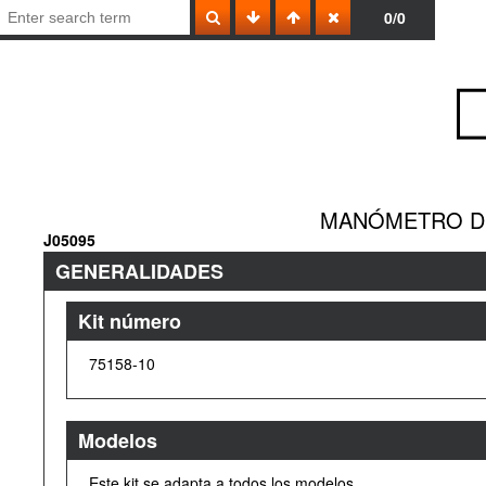
0/0
MANÓMETRO DI
J05095
GENERALIDADES
Kit número
75158-10
Modelos
Este kit se adapta a todos los modelos.