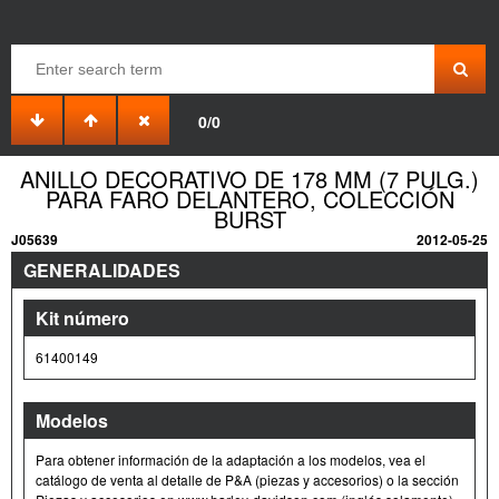
0/0
ANILLO DECORATIVO DE 178 MM (7 PULG.)
PARA FARO DELANTERO, COLECCIÓN
BURST
J05639
2012-05-25
GENERALIDADES
Kit número
61400149
Modelos
Para obtener información de la adaptación a los modelos, vea el
catálogo de venta al detalle de P&A (piezas y accesorios) o la sección