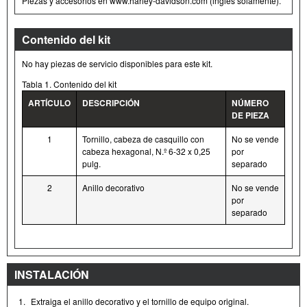
Piezas y accesorios en www.harley-davidson.com (inglés solamente).
Contenido del kit
No hay piezas de servicio disponibles para este kit.
Tabla 1. Contenido del kit
ARTÍCULO
DESCRIPCIÓN
NÚMERO
DE PIEZA
1
Tornillo, cabeza de casquillo con
No se vende
cabeza hexagonal, N.º 6-32 x 0,25
por
pulg.
separado
2
Anillo decorativo
No se vende
por
separado
INSTALACIÓN
1.
Extraiga el anillo decorativo y el tornillo de equipo original.