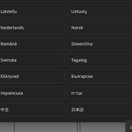
Latviešu
Lietuvių
Nederlands
Norsk
Error loading do
Română
Slovenčina
Svenska
Tagalog
Ελληνικά
Български
Українська
עברית
中文
日本語