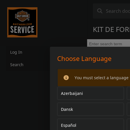
KIT DE FO
Log In
Choose Language
Search
You must select a language 
Azerbaijani
Dansk
Español