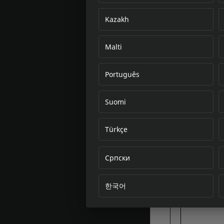
Kazakh
Malti
Português
Suomi
Türkçe
Српски
한국어