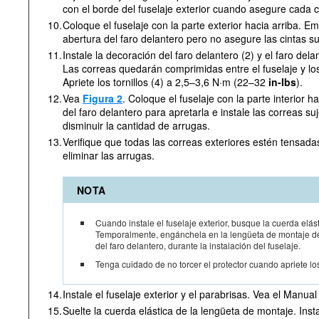
con el borde del fuselaje exterior cuando asegure cada c
10.
Coloque el fuselaje con la parte exterior hacia arriba. Em
abertura del faro delantero pero no asegure las cintas s
11.
Instale la decoración del faro delantero (2) y el faro dela
Las correas quedarán comprimidas entre el fuselaje y lo
Apriete los tornillos (4) a 2,5–3,6 N·m (22–32
in-lbs
).
12.
Vea
Figura 2
. Coloque el fuselaje con la parte interior h
del faro delantero para apretarla e instale las correas s
disminuir la cantidad de arrugas.
13.
Verifique que todas las correas exteriores estén tensad
eliminar las arrugas.
NOTA
Cuando instale el fuselaje exterior, busque la cuerda elásti
Temporalmente, engánchela en la lengüeta de montaje de 
del faro delantero, durante la instalación del fuselaje.
Tenga cuidado de no torcer el protector cuando apriete los 
14.
Instale el fuselaje exterior y el parabrisas. Vea el Manual
15.
Suelte la cuerda elástica de la lengüeta de montaje. Insta