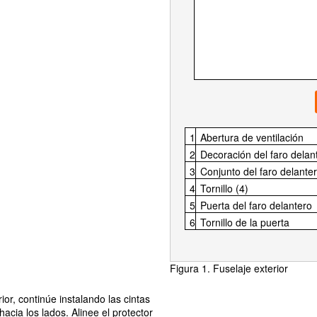
1
Abertura de ventilación
2
Decoración del faro delan
3
Conjunto del faro delanter
4
Tornillo (4)
5
Puerta del faro delantero
6
Tornillo de la puerta
Figura 1. Fuselaje exterior
ior, continúe instalando las cintas
acia los lados. Alinee el protector