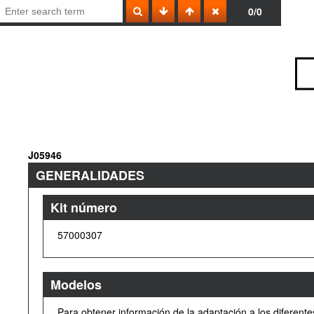
0/0
J05946
GENERALIDADES
Kit número
57000307
Modelos
Para obtener información de la adaptación a los diferente