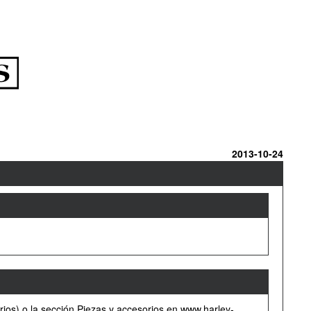
2013-10-24
rios) o la sección Piezas y accesorios en www.harley-