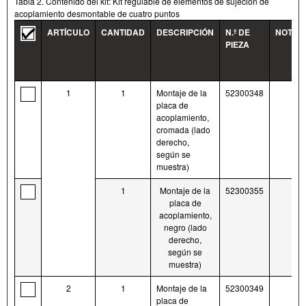
Tabla 2. Contenido del kit: Kit regulable de elementos de sujeción de
acoplamiento desmontable de cuatro puntos
ARTÍCULO
CANTIDAD
DESCRIPCIÓN
N.º DE
NOTAS
PIEZA
1
1
Montaje de la
52300348
placa de
acoplamiento,
cromada (lado
derecho,
según se
muestra)
1
Montaje de la
52300355
placa de
acoplamiento,
negro (lado
derecho,
según se
muestra)
2
1
Montaje de la
52300349
placa de