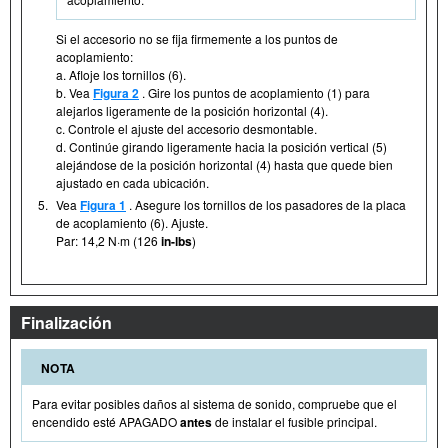
Si el accesorio no se fija firmemente a los puntos de
acoplamiento:
a. Afloje los tornillos (6).
b. Vea
Figura 2
. Gire los puntos de acoplamiento (1) para
alejarlos ligeramente de la posición horizontal (4).
c. Controle el ajuste del accesorio desmontable.
d. Continúe girando ligeramente hacia la posición vertical (5)
alejándose de la posición horizontal (4) hasta que quede bien
ajustado en cada ubicación.
5.
Vea
Figura 1
. Asegure los tornillos de los pasadores de la placa
de acoplamiento (6). Ajuste.
Par: 14,2 N·m (126
in-lbs
)
Finalización
NOTA
Para evitar posibles daños al sistema de sonido, compruebe que el
encendido esté APAGADO
antes
de instalar el fusible principal.