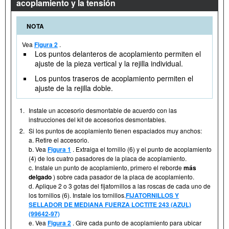
acoplamiento y la tensión
NOTA
Vea
Figura 2
.
Los puntos delanteros de acoplamiento permiten el
ajuste de la pieza vertical y la rejilla individual.
Los puntos traseros de acoplamiento permiten el
ajuste de la rejilla doble.
1.
Instale un accesorio desmontable de acuerdo con las
instrucciones del kit de accesorios desmontables.
2.
Si los puntos de acoplamiento tienen espaciados muy anchos:
a. Retire el accesorio.
b. Vea
Figura 1
. Extraiga el tornillo (6) y el punto de acoplamiento
(4) de los cuatro pasadores de la placa de acoplamiento.
c. Instale un punto de acoplamiento, primero el reborde
más
delgado
) sobre cada pasador de la placa de acoplamiento.
d. Aplique 2 o 3 gotas del fijatornillos a las roscas de cada uno de
los tornillos (6). Instale los tornillos.
FIJATORNILLOS Y
SELLADOR DE MEDIANA FUERZA LOCTITE 243 (AZUL)
(99642-97)
e. Vea
Figura 2
. Gire cada punto de acoplamiento para ubicar