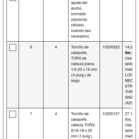
ajuste del
ancho,
cromado
(opcional,
utilícelo
cuando sea
necesario)
6
4
Tornillo de
10200322
14,2 N·
casquete,
lbs
)
TORX de
Use fijat
cabeza plana,
sellador
1/4-20 x 16 mm
mediana
(⅝ pulg.) de
LOCTIT
largo
MEDIU
STREN
THREA
AND S
(AZUL)
7
4
Tornillo de
10200157
27,1 N·m
casquete,
lbs)
cabeza TORX,
Use fijat
5/16-18 x 25
sellador
mm (1 pulg.)
mediana