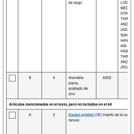
de largo
LOCTIT
MEDIU
STREN
THREA
AND S
(AZUL) 
fijatorni
sellador
alta LO
HIGH 
THREA
AND S
(ROJO)
8
4
Arandela
6302
plana,
acabado de
zinc
Artículos mencionados en el texto, pero no incluidos en el kit
A
2
Equipo original
(OE)
inserto de la cubier
ranura