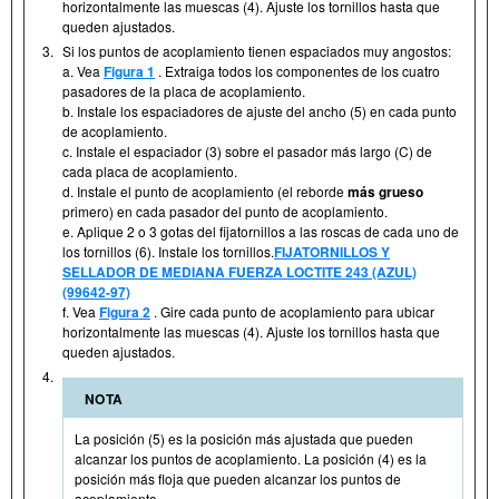
horizontalmente las muescas (4). Ajuste los tornillos hasta que
queden ajustados.
3.
Si los puntos de acoplamiento tienen espaciados muy angostos:
a. Vea
Figura 1
. Extraiga todos los componentes de los cuatro
pasadores de la placa de acoplamiento.
b. Instale los espaciadores de ajuste del ancho (5) en cada punto
de acoplamiento.
c. Instale el espaciador (3) sobre el pasador más largo (C) de
cada placa de acoplamiento.
d. Instale el punto de acoplamiento (el reborde
más grueso
primero) en cada pasador del punto de acoplamiento.
e. Aplique 2 o 3 gotas del fijatornillos a las roscas de cada uno de
los tornillos (6). Instale los tornillos.
FIJATORNILLOS Y
SELLADOR DE MEDIANA FUERZA LOCTITE 243 (AZUL)
(99642-97)
f. Vea
Figura 2
. Gire cada punto de acoplamiento para ubicar
horizontalmente las muescas (4). Ajuste los tornillos hasta que
queden ajustados.
4.
NOTA
La posición (5) es la posición más ajustada que pueden
alcanzar los puntos de acoplamiento. La posición (4) es la
posición más floja que pueden alcanzar los puntos de
acoplamiento.