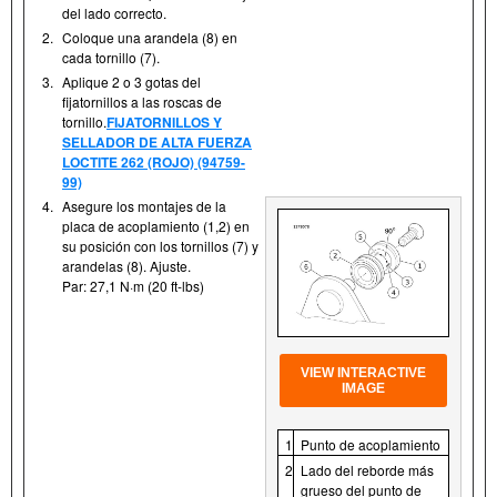
del lado correcto.
2.
Coloque una arandela (8) en
cada tornillo (7).
3.
Aplique 2 o 3 gotas del
fijatornillos a las roscas de
tornillo.
FIJATORNILLOS Y
SELLADOR DE ALTA FUERZA
LOCTITE 262 (ROJO) (94759-
99)
4.
Asegure los montajes de la
placa de acoplamiento (1,2) en
su posición con los tornillos (7) y
arandelas (8). Ajuste.
Par: 27,1 N·m (20 ft-lbs)
VIEW INTERACTIVE
IMAGE
1
Punto de acoplamiento
2
Lado del reborde más
grueso del punto de