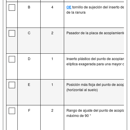
B
4
OE
tornillo de sujeción del inserto de la 
de la ranura
C
2
Pasador de la placa de acoplamiento la
D
1
Inserto plástico del punto de acoplamien
elíptica exagerada para una mayor clari
E
1
Posición más floja del punto de acoplam
(horizontal al suelo)
F
2
Rango de ajuste del punto de acoplami
máximo de 90 °