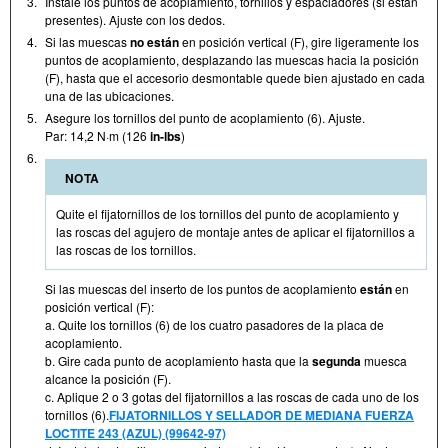
3.
Instale los puntos de acoplamiento, tornillos y espaciadores (si están
presentes). Ajuste con los dedos.
4.
Si las muescas
no están
en posición vertical (F), gire ligeramente los
puntos de acoplamiento, desplazando las muescas hacia la posición
(F), hasta que el accesorio desmontable quede bien ajustado en cada
una de las ubicaciones.
5.
Asegure los tornillos del punto de acoplamiento (6). Ajuste.
Par: 14,2 N·m (126
in-lbs
)
6.
NOTA
Quite el fijatornillos de los tornillos del punto de acoplamiento y
las roscas del agujero de montaje antes de aplicar el fijatornillos a
las roscas de los tornillos.
Si las muescas del inserto de los puntos de acoplamiento
están
en
posición vertical (F):
a. Quite los tornillos (6) de los cuatro pasadores de la placa de
acoplamiento.
b. Gire cada punto de acoplamiento hasta que la
segunda
muesca
alcance la posición (F).
c. Aplique 2 o 3 gotas del fijatornillos a las roscas de cada uno de los
tornillos (6).
FIJATORNILLOS Y SELLADOR DE MEDIANA FUERZA
LOCTITE 243 (AZUL) (99642-97)