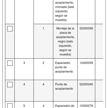
acoplamiento,
cromada (lado
izquierdo,
según se
muestra)
1
Montaje de la
52300356
placa de
acoplamiento,
negro (lado
izquierdo,
según se
muestra)
3
2
Espaciador,
12400059
punto de
acoplamiento
4
4
Punto de
52300345
acoplamiento
5
4
Espaciador de
10300079