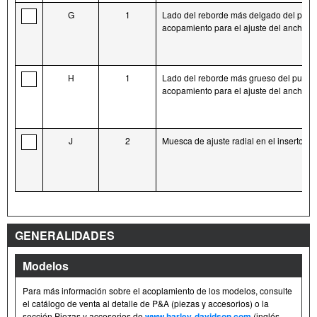
G
1
Lado del reborde más delgado del punt
acopamiento para el ajuste del ancho
H
1
Lado del reborde más grueso del punto
acopamiento para el ajuste del ancho
J
2
Muesca de ajuste radial en el inserto plá
GENERALIDADES
Modelos
Para más información sobre el acoplamiento de los modelos, consulte
el catálogo de venta al detalle de P&A (piezas y accesorios) o la
sección Piezas y accesorios de
www.harley-davidson.com
(inglés