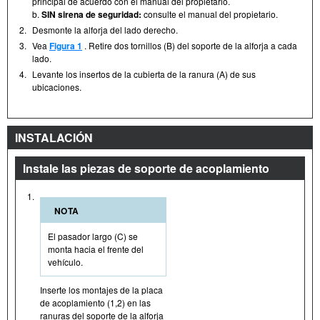
principal de acuerdo con el manual del propietario.
b.
SIN sirena de seguridad:
consulte el manual del propietario.
2.
Desmonte la alforja del lado derecho.
3.
Vea
Figura 1
. Retire dos tornillos (B) del soporte de la alforja a cada
lado.
4.
Levante los insertos de la cubierta de la ranura (A) de sus
ubicaciones.
INSTALACIÓN
Instale las piezas de soporte de acoplamiento
1.
NOTA
El pasador largo (C) se
monta hacia el frente del
vehículo.
Inserte los montajes de la placa
de acoplamiento (1,2) en las
ranuras del soporte de la alforja