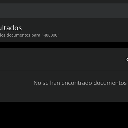
ultados
 los documentos para "-J06000"
R
No se han encontrado documentos 