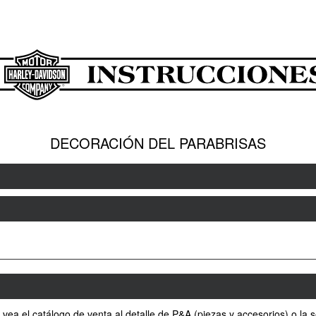
DECORACIÓN DEL PARABRISAS
 vea el catálogo de venta al detalle de P&A (piezas y accesorios) o l