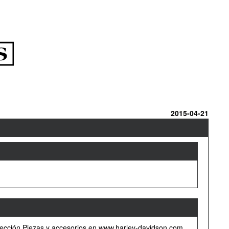
2015-04-21
a sección Piezas y accesorios en www.harley-davidson.com