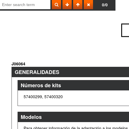
0/0
J06064
GENERALIDADES
Números de kits
57400299, 57400320
Modelos
Para obtener información de la adaptación a los modelos,