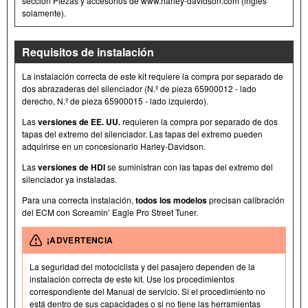
sección Piezas y accesorios de www.harley-davidson.com (inglés
solamente).
Requisitos de instalación
La instalación correcta de este kit requiere la compra por separado de
dos abrazaderas del silenciador (N.º de pieza 65900012 - lado
derecho, N.º de pieza 65900015 - lado izquierdo).
Las
versiones de EE. UU.
requieren la compra por separado de dos
tapas del extremo del silenciador. Las tapas del extremo pueden
adquirirse en un concesionario Harley-Davidson.
Las
versiones de HDI
se suministran con las tapas del extremo del
silenciador ya instaladas.
Para una correcta instalación,
todos los modelos
precisan calibración
del ECM con Screamin’ Eagle Pro Street Tuner.
¡ADVERTENCIA
La seguridad del motociclista y del pasajero dependen de la
instalación correcta de este kit. Use los procedimientos
correspondiente del Manual de servicio. Si el procedimiento no
está dentro de sus capacidades o si no tiene las herramientas