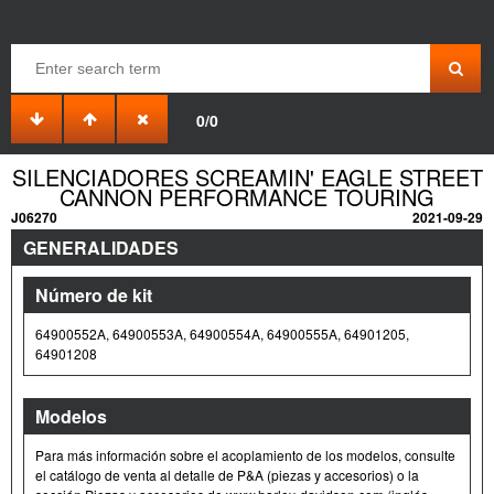
0/0
SILENCIADORES SCREAMIN' EAGLE STREET
CANNON PERFORMANCE TOURING
J06270
2021-09-29
GENERALIDADES
Número de kit
64900552A, 64900553A, 64900554A, 64900555A, 64901205,
64901208
Modelos
Para más información sobre el acoplamiento de los modelos, consulte
el catálogo de venta al detalle de P&A (piezas y accesorios) o la