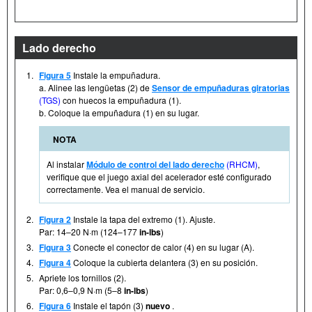
Lado derecho
1.
Figura 5
Instale la empuñadura.
a. Alinee las lengüetas (2) de
Sensor de empuñaduras giratorias
(TGS)
con huecos la empuñadura (1).
b. Coloque la empuñadura (1) en su lugar.
NOTA
Al instalar
Módulo de control del lado derecho
(RHCM)
,
verifique que el juego axial del acelerador esté configurado
correctamente. Vea el manual de servicio.
2.
Figura 2
Instale la tapa del extremo (1). Ajuste.
Par: 14–20 N·m (124–177
in-lbs
)
3.
Figura 3
Conecte el conector de calor (4) en su lugar (A).
4.
Figura 4
Coloque la cubierta delantera (3) en su posición.
5.
Apriete los tornillos (2).
Par: 0,6–0,9 N·m (5–8
in-lbs
)
6.
Figura 6
Instale el tapón (3)
nuevo
.