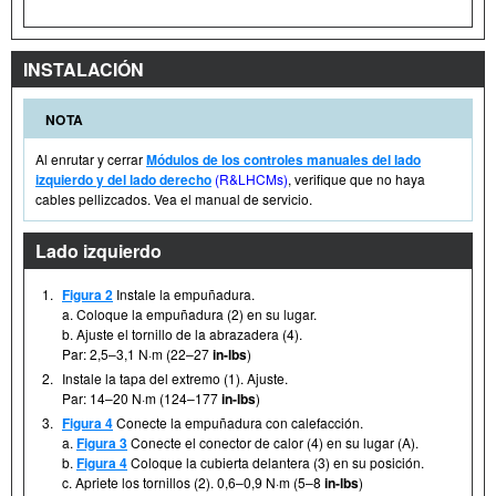
INSTALACIÓN
NOTA
Al enrutar y cerrar
Módulos de los controles manuales del lado
izquierdo y del lado derecho
(R&LHCMs)
, verifique que no haya
cables pellizcados. Vea el manual de servicio.
Lado izquierdo
1.
Figura 2
Instale la empuñadura.
a. Coloque la empuñadura (2) en su lugar.
b. Ajuste el tornillo de la abrazadera (4).
Par: 2,5–3,1 N·m (22–27
in-lbs
)
2.
Instale la tapa del extremo (1). Ajuste.
Par: 14–20 N·m (124–177
in-lbs
)
3.
Figura 4
Conecte la empuñadura con calefacción.
a.
Figura 3
Conecte el conector de calor (4) en su lugar (A).
b.
Figura 4
Coloque la cubierta delantera (3) en su posición.
c. Apriete los tornillos (2). 0,6–0,9 N·m (5–8
in-lbs
)