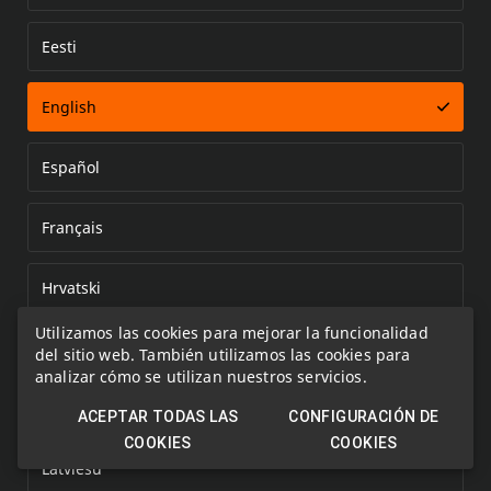
Eesti
Error loading document
English
Español
Français
Hrvatski
Utilizamos las cookies para mejorar la funcionalidad
Italiano
del sitio web. También utilizamos las cookies para
analizar cómo se utilizan nuestros servicios.
Kazakh
ACEPTAR TODAS LAS
CONFIGURACIÓN DE
COOKIES
COOKIES
Latviešu