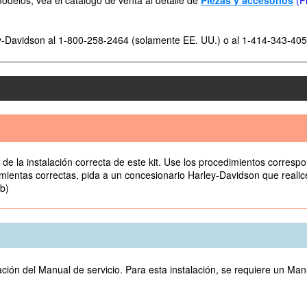
odelos, vea el catálogo de venta al detalle de
Piezas y accesorios
(Pi
ey-Davidson al 1-800-258-2464 (solamente EE. UU.) o al 1-414-343-405
de la instalación correcta de este kit. Use los procedimientos correspo
ientas correctas, pida a un concesionario Harley-Davidson que realice l
3b)
ación del Manual de servicio. Para esta instalación, se requiere un Man