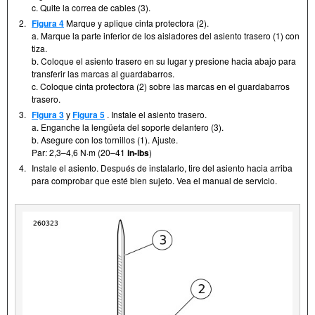
c. Quite la correa de cables (3).
2.
Figura 4
Marque y aplique cinta protectora (2).
a. Marque la parte inferior de los aisladores del asiento trasero (1) con
tiza.
b. Coloque el asiento trasero en su lugar y presione hacia abajo para
transferir las marcas al guardabarros.
c. Coloque cinta protectora (2) sobre las marcas en el guardabarros
trasero.
3.
Figura 3
y
Figura 5
. Instale el asiento trasero.
a. Enganche la lengüeta del soporte delantero (3).
b. Asegure con los tornillos (1). Ajuste.
Par: 2,3–4,6 N·m (20–41
in-lbs
)
4.
Instale el asiento. Después de instalarlo, tire del asiento hacia arriba
para comprobar que esté bien sujeto. Vea el manual de servicio.