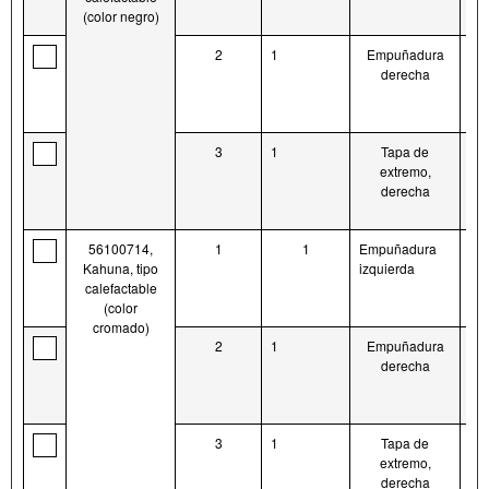
(color negro)
2
1
Empuñadura
56
derecha
3
1
Tapa de
56
extremo,
derecha
56100714,
1
1
Empuñadura
56
Kahuna, tipo
izquierda
calefactable
(color
cromado)
2
1
Empuñadura
56
derecha
3
1
Tapa de
56
extremo,
derecha