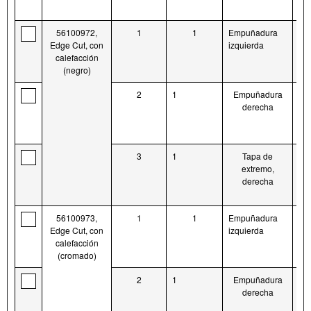
56100972,
1
1
Empuñadura
56
Edge Cut, con
izquierda
calefacción
(negro)
2
1
Empuñadura
56
derecha
3
1
Tapa de
56
extremo,
derecha
56100973,
1
1
Empuñadura
56
Edge Cut, con
izquierda
calefacción
(cromado)
2
1
Empuñadura
56
derecha