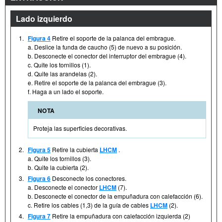
Lado izquierdo
1.
Figura 4
Retire el soporte de la palanca del embrague.
a. Deslice la funda de caucho (5) de nuevo a su posición.
b. Desconecte el conector del interruptor del embrague (4).
c. Quite los tornillos (1).
d. Quite las arandelas (2).
e. Retire el soporte de la palanca del embrague (3).
f. Haga a un lado el soporte.
NOTA
Proteja las superficies decorativas.
2.
Figura 5
Retire la cubierta
LHCM
.
a. Quite los tornillos (3).
b. Quite la cubierta (2).
3.
Figura 6
Desconecte los conectores.
a. Desconecte el conector
LHCM
(7).
b. Desconecte el conector de la empuñadura con calefacción (6).
c. Retire los cables (1,3) de la guía de cables
LHCM
(2).
4.
Figura 7
Retire la empuñadura con calefacción izquierda (2)