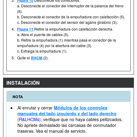
3.
Figura 10
Desconecte los conectores.
a. Desconecte el conector del interruptor de la palanca del freno
(6).
b. Desconecte el conector de la empuñadura con calefacción (5).
c. Desconecte el conector del sensor del agarre giratorio (3).
4.
Figura 11
Retire la empuñadura con calefacción derecha.
a. Abra el puente de cables (5).
b. Retire la empuñadura (1) mientras pasa el conector de la
empuñadura (4) por la abertura del cable (3).
c. Extraiga la empuñadura (1).
5.
Quite el
RHCM
(2).
INSTALACIÓN
NOTA
Al enrutar y cerrar
Módulos de los controles
manuales del lado izquierdo y del lado derecho
(R&LHCMs)
, verifique que no haya cables pellizcados.
No apriete demasiado las carcasas de conmutador
traseras. Vea el manual de servicio.