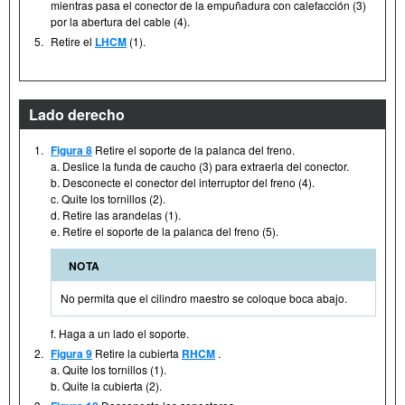
mientras pasa el conector de la empuñadura con calefacción (3)
por la abertura del cable (4).
5.
Retire el
LHCM
(1).
Lado derecho
1.
Figura 8
Retire el soporte de la palanca del freno.
a. Deslice la funda de caucho (3) para extraerla del conector.
b. Desconecte el conector del interruptor del freno (4).
c. Quite los tornillos (2).
d. Retire las arandelas (1).
e. Retire el soporte de la palanca del freno (5).
NOTA
No permita que el cilindro maestro se coloque boca abajo.
f. Haga a un lado el soporte.
2.
Figura 9
Retire la cubierta
RHCM
.
a. Quite los tornillos (1).
b. Quite la cubierta (2).