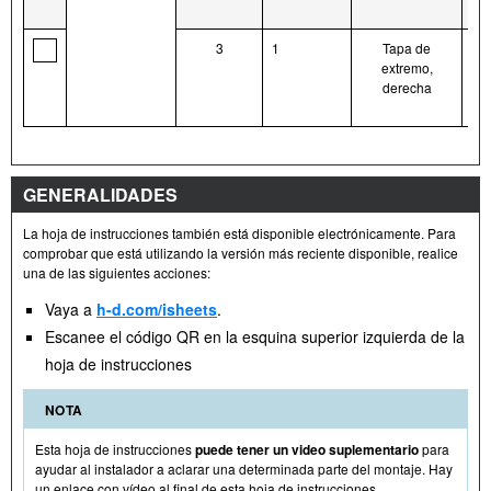
3
1
Tapa de
56
extremo,
derecha
GENERALIDADES
La hoja de instrucciones también está disponible electrónicamente. Para
comprobar que está utilizando la versión más reciente disponible, realice
una de las siguientes acciones:
Vaya a
h-d.com/isheets
.
Escanee el código QR en la esquina superior izquierda de la
hoja de instrucciones
NOTA
Esta hoja de instrucciones
puede tener un video suplementario
para
ayudar al instalador a aclarar una determinada parte del montaje. Hay
un enlace con vídeo al final de esta hoja de instrucciones.