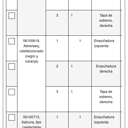
3
1
Tapa de
56
extremo,
derecha
56100619,
1
1
Empuñadura
56
Adversary,
izquierda
calefaccionado
(negro y
naranja)
2
1
Empuñadura
56
derecha
3
1
Tapa de
No
extremo,
ve
derecha
se
56100713,
1
1
Empuñadura
56
Kahuna, tipo
izquierda
calefactable