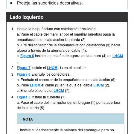
Proteja las superficies decorativas.
Lado izquierdo
1.
Instale la empuñadura con calefacción izquierda.
a. Pase el cable del manillar por el manillar mientras pasa la
empuñadura con calefacción izquierda (2).
b. Tire del conector de la empuñadura con calefacción (3) hacia
afuera a través de la abertura del cable (4).
c.
Figura 6
Instale la pestaña de agarre en la ranura (4) en
LHCM
.
2.
Figura 7
Instale el
LHCM
(1) en el manillar.
3.
Figura 6
Enchufe los conectores.
a. Enchufe el conector de la empuñadura con calefacción (6).
b. Pase
LHCM
el cable (3) en la guía del cable
LHCM
(2).
c. Enchufe el conector
LHCM
(7).
4.
Figura 5
Instale la cubierta (1).
a. Pase el cable del interruptor del embrague (1) por la abertura
de la cubierta (5).
NOTA
Instale cuidadosamente la palanca del embrague para no