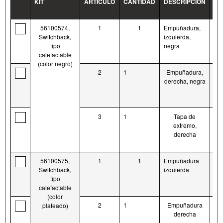
KIT
ARTÍCULO
CANTIDAD
DESCRIPCIÓN
N.º
PI
56100574,
1
1
Empuñadura,
56
Switchback,
izquierda,
tipo
negra
calefactable
(color negro)
2
1
Empuñadura,
56
derecha, negra
3
1
Tapa de
56
extremo,
derecha
56100575,
1
1
Empuñadura
56
Switchback,
izquierda
tipo
calefactable
(color
2
1
Empuñadura
56
plateado)
derecha