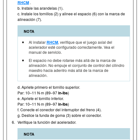
RHCM
.
b. Instale las arandelas (1).
c. Instale los tornillos (2) y alinee el espacio (6) con la marca de
alineación (7).
NOTA
Al instalar
RHCM
, verifique que el juego axial del
acelerador esté configurado correctamente. Vea el
manual de servicio.
El espacio no debe rotarse más allá de la marca de
alineación. No empuje el conjunto de control del cilindro
maestro hacia adentro más allá de la marca de
alineación.
d. Apriete primero el tornillo superior.
Par: 10–11 N·m (89–97
in-lbs
)
e. Apriete el tornillo inferior.
Par: 10–11 N·m (89–97
in-lbs
)
f. Conecte el conector del interruptor del freno (4).
g. Deslice la funda de goma (3) sobre el conector.
6.
Verifique la función del acelerador.
NOTA