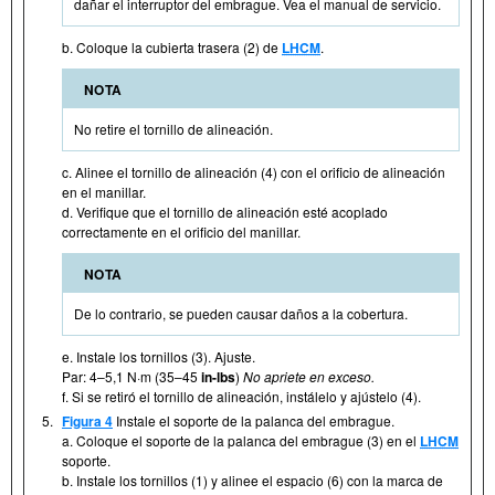
dañar el interruptor del embrague. Vea el manual de servicio.
b. Coloque la cubierta trasera (2) de
LHCM
.
NOTA
No retire el tornillo de alineación.
c. Alinee el tornillo de alineación (4) con el orificio de alineación
en el manillar.
d. Verifique que el tornillo de alineación esté acoplado
correctamente en el orificio del manillar.
NOTA
De lo contrario, se pueden causar daños a la cobertura.
e. Instale los tornillos (3). Ajuste.
Par: 4–5,1 N·m (35–45
in-lbs
)
No apriete en exceso.
f. Si se retiró el tornillo de alineación, instálelo y ajústelo (4).
5.
Figura 4
Instale el soporte de la palanca del embrague.
a. Coloque el soporte de la palanca del embrague (3) en el
LHCM
soporte.
b. Instale los tornillos (1) y alinee el espacio (6) con la marca de