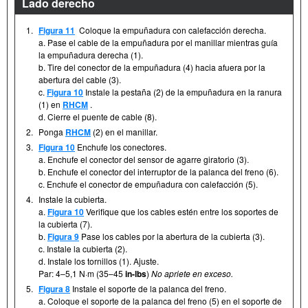
Lado derecho
1.
Figura 11
Coloque la empuñadura con calefacción derecha.
a. Pase el cable de la empuñadura por el manillar mientras guía
la empuñadura derecha (1).
b. Tire del conector de la empuñadura (4) hacia afuera por la
abertura del cable (3).
c.
Figura 10
Instale la pestaña (2) de la empuñadura en la ranura
(1) en
RHCM
.
d. Cierre el puente de cable (8).
2.
Ponga
RHCM
(2) en el manillar.
3.
Figura 10
Enchufe los conectores.
a. Enchufe el conector del sensor de agarre giratorio (3).
b. Enchufe el conector del interruptor de la palanca del freno (6).
c. Enchufe el conector de empuñadura con calefacción (5).
4.
Instale la cubierta.
a.
Figura 10
Verifique que los cables estén entre los soportes de
la cubierta (7).
b.
Figura 9
Pase los cables por la abertura de la cubierta (3).
c. Instale la cubierta (2).
d. Instale los tornillos (1). Ajuste.
Par: 4–5,1 N·m (35–45
in-lbs
)
No apriete en exceso.
5.
Figura 8
Instale el soporte de la palanca del freno.
a. Coloque el soporte de la palanca del freno (5) en el soporte de