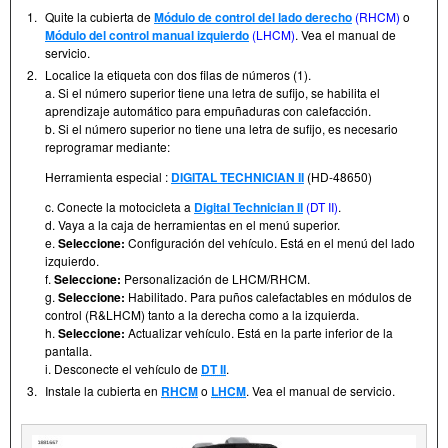
1.
Quite la cubierta de
Módulo de control del lado derecho
(RHCM)
o
Módulo del control manual izquierdo
(LHCM)
. Vea el manual de
servicio.
2.
Localice la etiqueta con dos filas de números (1).
a. Si el número superior tiene una letra de sufijo, se habilita el
aprendizaje automático para empuñaduras con calefacción.
b. Si el número superior no tiene una letra de sufijo, es necesario
reprogramar mediante:
Herramienta especial :
DIGITAL TECHNICIAN II
(HD-48650)
c. Conecte la motocicleta a
Digital Technician II
(DT II)
.
d. Vaya a la caja de herramientas en el menú superior.
e.
Seleccione:
Configuración del vehículo. Está en el menú del lado
izquierdo.
f.
Seleccione:
Personalización de LHCM/RHCM.
g.
Seleccione:
Habilitado. Para puños calefactables en módulos de
control (R&LHCM) tanto a la derecha como a la izquierda.
h.
Seleccione:
Actualizar vehículo. Está en la parte inferior de la
pantalla.
i. Desconecte el vehículo de
DT II
.
3.
Instale la cubierta en
RHCM
o
LHCM
. Vea el manual de servicio.