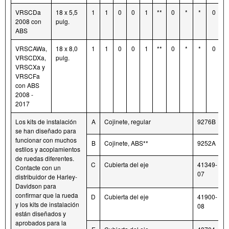
VRSCDa
18 x 5,5
1
1
0
0
1
**
0
*
*
0
2008 con
pulg.
ABS
VRSCAWa,
18 x 8,0
1
1
0
0
1
**
0
*
*
0
VRSCDXa,
pulg.
VRSCXa y
VRSCFa
con ABS
2008 -
2017
Los kits de instalación
A
Cojinete, regular
9276B
se han diseñado para
funcionar con muchos
B
Cojinete, ABS**
9252A
estilos y acoplamientos
de ruedas diferentes.
C
Cubierta del eje
41349-
Contacte con un
07
distribuidor de Harley-
Davidson para
confirmar que la rueda
D
Cubierta del eje
41900-
y los kits de instalación
08
están diseñados y
aprobados para la