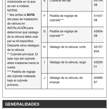
E
Cubierta del eje
43704-
motocicleta en la que
08
se van a instalar.
NOTAS:
* Vea arriba la
NOTA
F
Pastilla de reglaje de
41447-
del paso de instalación
cojinete***
08
de válvula en
INSTALACIÓN para
G
Pastilla de reglaje de
43904-
determinar qué vástago
cojinete***
08
de la válvula debe usar
par su kit específico.
Descarte otros vástagos
H
Vástago de la válvula, corto
43157-
de la válvula.
83A
** Cojinete principal. El
lado rojo del cojinete
I
Vástago de la válvula, largo
43206-
debe instalarse hacia la
01
rueda.
*** Pastilla de reglaje
del cojinete instalada
J
Vástago de la válvula, de
40999-
bajo el cojinete
empuje
87
primario.
GENERALIDADES