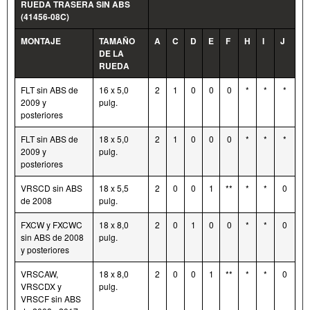
RUEDA TRASERA SIN ABS
(41456-08C)
MONTAJE
TAMAÑO
A
C
D
E
F
H
I
J
DE LA
RUEDA
FLT sin ABS de
16 x 5,0
2
1
0
0
0
*
*
*
2009 y
pulg.
posteriores
FLT sin ABS de
18 x 5,0
2
1
0
0
0
*
*
*
2009 y
pulg.
posteriores
VRSCD sin ABS
18 x 5,5
2
0
0
1
**
*
*
0
de 2008
pulg.
FXCW y FXCWC
18 x 8,0
2
0
1
0
0
*
*
0
sin ABS de 2008
pulg.
y posteriores
VRSCAW,
18 x 8,0
2
0
0
1
**
*
*
0
VRSCDX y
pulg.
VRSCF sin ABS