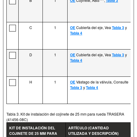
B
1
OE
Cojinete, ABS***,
Tabla 3
C
1
OE
Cubierta del eje, Vea
Tabla 3
y
Tabla 4
D
1
OE
Cubierta del eje, Vea
Tabla 3
y
Tabla 4
H
1
OE
Vástago de la válvula, Consulte
Tabla 3
y
Tabla 4
Tabla 3. Kit de instalación del cojinete de 25 mm para rueda TRASERA
(41456-08C)
KIT DE INSTALACIÓN DEL
ARTÍCULO (CANTIDAD
COJINETE DE 25 MM PARA
UTILIZADA Y DESCRIPCIÓN)