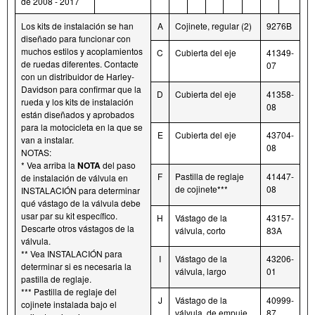
de 2008 - 2017
Los kits de instalación se han
A
Cojinete, regular (2)
9276B
diseñado para funcionar con
muchos estilos y acoplamientos
C
Cubierta del eje
41349-
de ruedas diferentes. Contacte
07
con un distribuidor de Harley-
Davidson para confirmar que la
D
Cubierta del eje
41358-
rueda y los kits de instalación
08
están diseñados y aprobados
para la motocicleta en la que se
E
Cubierta del eje
43704-
van a instalar.
08
NOTAS:
* Vea arriba la
NOTA
del paso
F
Pastilla de reglaje
41447-
de instalación de válvula en
de cojinete***
08
INSTALACIÓN para determinar
qué vástago de la válvula debe
usar par su kit específico.
H
Vástago de la
43157-
Descarte otros vástagos de la
válvula, corto
83A
válvula.
** Vea INSTALACIÓN para
I
Vástago de la
43206-
determinar si es necesaria la
válvula, largo
01
pastilla de reglaje.
*** Pastilla de reglaje del
J
Vástago de la
40999-
cojinete instalada bajo el
válvula, de empuje
87