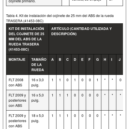
cojinete primario.
Tabla 4. Kit de instalación del cojinete de 25 mm del ABS de la rueda
TRASERA (41453-08C)
KIT DE INSTALACIÓN
ARTÍCULO (CANTIDAD UTILIZADA Y
DEL COJINETE DE 25
DESCRIPCIÓN)
MM DEL ABS DE LA
RUEDA TRASERA
(41453-08C)
MONTAJE
TAMAÑO
A
B
C
D
E
F
G
H
I
J
DE LA
RUEDA
FLT 2008
16 x 3,0
1
1
0
1
0
0
1
*
*
0
con ABS
pulg.
FLT 2009 y
16 x 5,0
1
1
1
0
0
0
0
*
*
*
posteriores
pulg.
con ABS
FLT 2009 y
18 x 5,0
1
1
1
0
0
0
0
*
*
*
posteriores
pulg.
con ABS