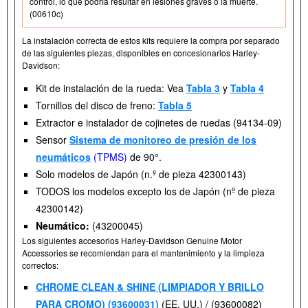
control, lo que podría resultar en lesiones graves o la muerte.
(00610c)
La instalación correcta de estos kits requiere la compra por separado
de las siguientes piezas, disponibles en concesionarios Harley-
Davidson:
Kit de instalación de la rueda: Vea
Tabla 3
y
Tabla 4
Tornillos del disco de freno:
Tabla 5
Extractor e instalador de cojinetes de ruedas (94134-09)
Sensor
Sistema de monitoreo de presión de los
neumáticos
(TPMS)
de 90°.
Solo modelos de Japón (n.º de pieza 42300143)
TODOS los modelos excepto los de Japón (nº de pieza
42300142)
Neumático:
(43200045)
Los siguientes accesorios Harley-Davidson Genuine Motor
Accessories se recomiendan para el mantenimiento y la limpieza
correctos:
CHROME CLEAN & SHINE (LIMPIADOR Y BRILLO
PARA CROMO) (93600031)
(EE. UU.) / (93600082)