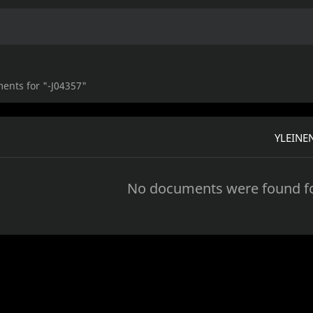
ents for "-J04357"
YLEINEN
No documents were found fo