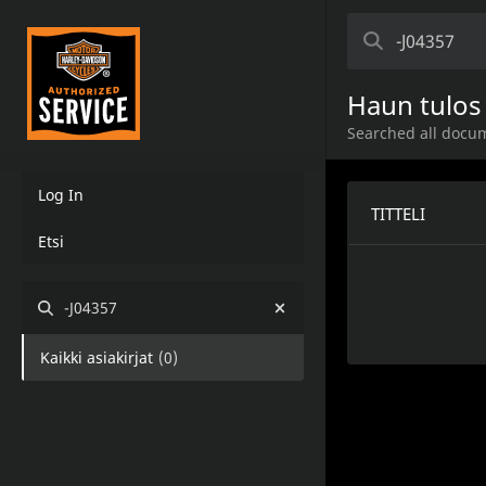
Haun tulos
Searched all docum
Log In
TITTELI
Etsi
-J04357
Kaikki asiakirjat
(
0
)