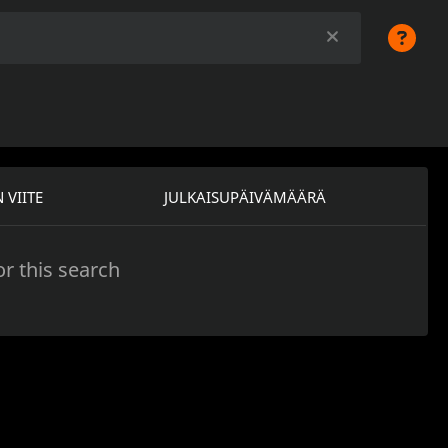
 VIITE
JULKAISUPÄIVÄMÄÄRÄ
r this search