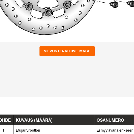
VIEW INTERACTIVE IMAGE
OHDE
KUVAUS (MÄÄRÄ)
OSANUMERO
1
Etujarruroottori
Ei myytävänä erikseen