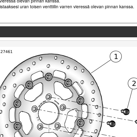
n vieressä olevan pinnan kanssa.
ohdistaaksesi uran toisen venttiilin varren vieressä olevan pinnan kanssa.