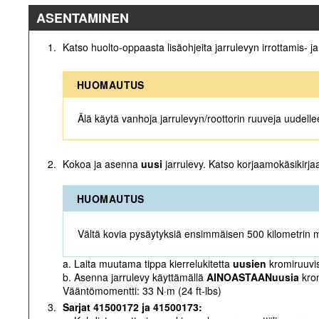
ASENTAMINEN
1.
Katso huolto-oppaasta lisäohjeita jarrulevyn irrottamis- j
HUOMAUTUS
Älä käytä vanhoja jarrulevyn/roottorin ruuveja uudell
2.
Kokoa ja asenna
uusi
jarrulevy. Katso korjaamokäsikirja
HUOMAUTUS
Vältä kovia pysäytyksiä ensimmäisen 500 kilometrin m
a. Laita muutama tippa kierrelukitetta
uusien
kromiruuvisa
b. Asenna jarrulevy käyttämällä
AINOASTAAN
uusia
krom
Vääntömomentti: 33 N·m (24 ft-lbs)
3.
Sarjat 41500172 ja 41500173: