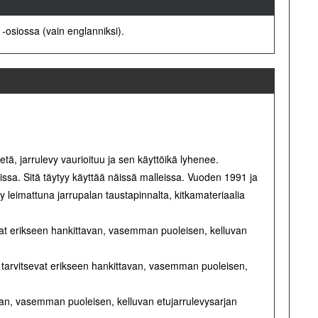
-osiossa (vain englanniksi).
tä, jarrulevy vaurioituu ja sen käyttöikä lyhenee.
sa. Sitä täytyy käyttää näissä malleissa. Vuoden 1991 ja
 leimattuna jarrupalan taustapinnalta, kitkamateriaalia
at erikseen hankittavan, vasemman puoleisen, kelluvan
 tarvitsevat erikseen hankittavan, vasemman puoleisen,
avan, vasemman puoleisen, kelluvan etujarrulevysarjan