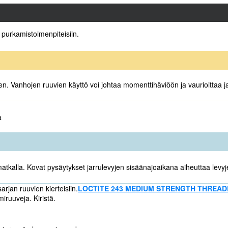
a purkamistoimenpiteisiin.
een. Vanhojen ruuvien käyttö voi johtaa momenttihäviöön ja vaurioittaa j
a
atkalla. Kovat pysäytykset jarrulevyjen sisäänajoaikana aiheuttaa lev
rjan ruuvien kierteisiin.
LOCTITE 243 MEDIUM STRENGTH THREADLOC
iruuveja. Kiristä.