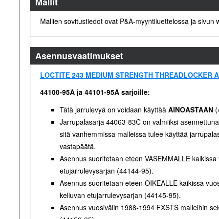
Mallit
Mallien sovitustiedot ovat P&A-myyntiluettelossa ja sivun
Asennusvaatimukset
LOCTITE 243 MEDIUM STRENGTH THREADLOCKER AND S
44100-95A ja 44101-95A sarjoille:
Tätä jarrulevyä on voidaan käyttää
AINOASTAAN
(
Jarrupalasarja 44063-83C on valmiiksi asennettun
sitä vanhemmissa malleissa tulee käyttää jarrupalas
vastapäätä.
Asennus suoritetaan eteen VASEMMALLE kaikissa vuo
etujarrulevysarjan (44144-95).
Asennus suoritetaan eteen OIKEALLE kaikissa vuosiv
kelluvan etujarrulevysarjan (44145-95).
Asennus vuosivälin 1988-1994 FXSTS malleihin sekä 