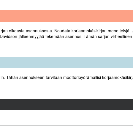
arjan oikeasta asennuksesta. Noudata korjaamokäsikirjan menettelyjä. Jo
ey-Davidson-jälleenmyyjää tekemään asennus. Tämän sarjan virheelline
hin. Tähän asennukseen tarvitaan moottoripyörämallisi korjaamokäsikirj