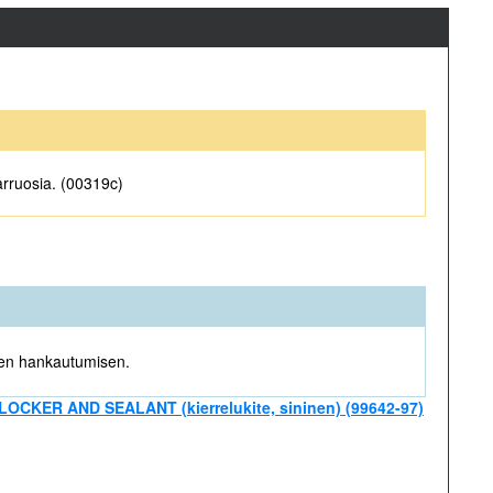
arruosia. (00319c)
yjen hankautumisen.
KER AND SEALANT (kierrelukite, sininen) (99642-97)