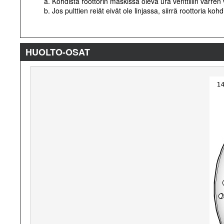
a. Kohdista roottorin maskissa oleva ura venttiilin varre
b. Jos pulttien reiät eivät ole linjassa, siirrä roottoria k
HUOLTO-OSAT