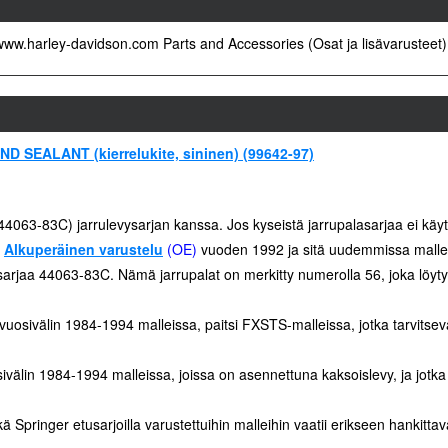
 www.harley-davidson.com Parts and Accessories (Osat ja lisävarusteet) 
EALANT (kierrelukite, sininen) (99642-97)
44063-83C) jarrulevysarjan kanssa. Jos kyseistä jarrupalasarjaa ei käyte
a
Alkuperäinen varustelu
(OE)
vuoden 1992 ja sitä uudemmissa malleis
arjaa 44063-83C. Nämä jarrupalat on merkitty numerolla 56, joka löytyy
sivälin 1984-1994 malleissa, paitsi FXSTS-malleissa, jotka tarvitsev
älin 1984-1994 malleissa, joissa on asennettuna kaksoislevy, ja jotka
Springer etusarjoilla varustettuihin malleihin vaatii erikseen hankitt