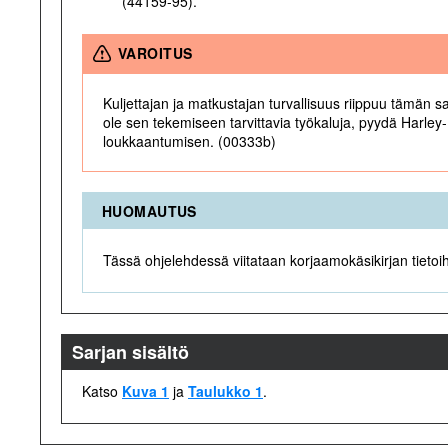
(44159-95).
VAROITUS
Kuljettajan ja matkustajan turvallisuus riippuu tämän s
ole sen tekemiseen tarvittavia työkaluja, pyydä Harl
loukkaantumisen. (00333b)
HUOMAUTUS
Tässä ohjelehdessä viitataan korjaamokäsikirjan tietoi
Sarjan sisältö
Katso
Kuva 1
ja
Taulukko 1
.