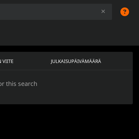
 VIITE
JULKAISUPÄIVÄMÄÄRÄ
r this search