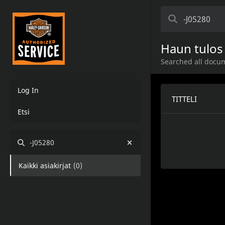
Haun tulos
Searched all docum
Log In
TITTELI
Etsi
-J05280
Kaikki asiakirjat
(
0
)