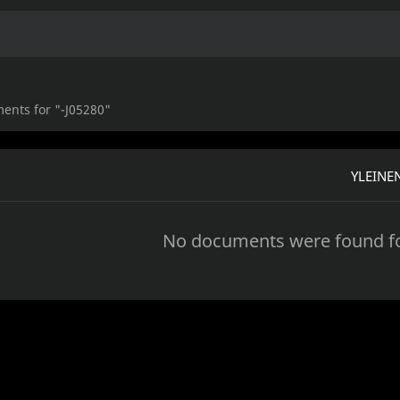
ents for "-J05280"
YLEINEN
No documents were found fo