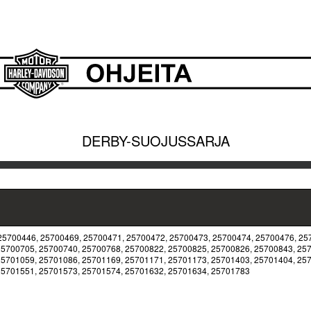
DERBY-SUOJUSSARJA
25700446, 25700469, 25700471, 25700472, 25700473, 25700474, 25700476, 25
25700705, 25700740, 25700768, 25700822, 25700825, 25700826, 25700843, 25
25701059, 25701086, 25701169, 25701171, 25701173, 25701403, 25701404, 25
25701551, 25701573, 25701574, 25701632, 25701634, 25701783