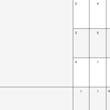
2
4
3
5
4
1
1
1
K