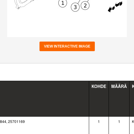
VIEW INTERACTIVE IMAGE
KOHDE
MÄÄRÄ
0844, 25701169
1
1
K