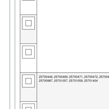
25700446, 25700469, 25700471, 25700472, 257004
25700987, 25701057, 25701059, 25701404