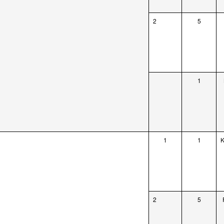
2
5
1
1
1
K
2
5