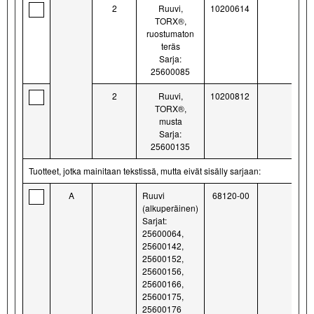
2
Ruuvi,
10200614
TORX®,
ruostumaton
teräs
Sarja:
25600085
2
Ruuvi,
10200812
TORX®,
musta
Sarja:
25600135
Tuotteet, jotka mainitaan tekstissä, mutta eivät sisälly sarjaan:
A
Ruuvi
68120-00
(alkuperäinen)
Sarjat:
25600064,
25600142,
25600152,
25600156,
25600166,
25600175,
25600176