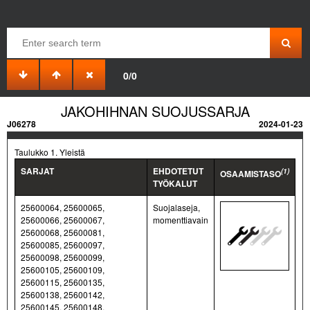
0/0
JAKOHIHNAN SUOJUSSARJA
J06278
2024-01-23
Taulukko 1. Yleistä
SARJAT
EHDOTETUT
(1)
OSAAMISTASO
TYÖKALUT
25600064, 25600065,
Suojalaseja,
25600066, 25600067,
momenttiavain
25600068, 25600081,
25600085, 25600097,
25600098, 25600099,
25600105, 25600109,
25600115, 25600135,
25600138, 25600142,
25600145, 25600148,