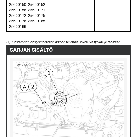
25600150, 25600152,
25600156, 25600171,
25600172, 25600175,
25600176, 25600165,
25600166
(1)
Kiristäminen kiristysmomentin arvoon tai muita soveltuvia työkaluja tarvitaan
SARJAN SISÄLTÖ