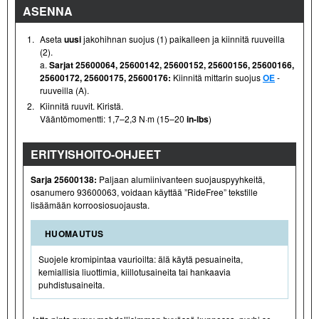
ASENNA
1.
Aseta
uusi
jakohihnan suojus (1) paikalleen ja kiinnitä ruuveilla
(2).
a.
Sarjat 25600064, 25600142, 25600152, 25600156, 25600166,
25600172, 25600175, 25600176:
Kiinnitä mittarin suojus
OE
-
ruuveilla (A).
2.
Kiinnitä ruuvit. Kiristä.
Vääntömomentti: 1,7–2,3 N·m (15–20
in-lbs
)
ERITYISHOITO-OHJEET
Sarja 25600138:
Paljaan alumiinivanteen suojauspyyhkeitä,
osanumero 93600063, voidaan käyttää ”RideFree” tekstille
lisäämään korroosiosuojausta.
HUOMAUTUS
Suojele kromipintaa vaurioilta: älä käytä pesuaineita,
kemiallisia liuottimia, kiillotusaineita tai hankaavia
puhdistusaineita.