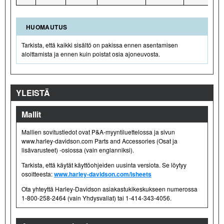
HUOMAUTUS
Tarkista, että kaikki sisältö on pakissa ennen asentamisen
aloittamista ja ennen kuin poistat osia ajoneuvosta.
YLEISTÄ
Mallit
Mallien sovitustiedot ovat P&A-myyntiluettelossa ja sivun
www.harley-davidson.com Parts and Accessories (Osat ja
lisävarusteet) -osiossa (vain englanniksi).
Tarkista, että käytät käyttöohjeiden uusinta versiota. Se löytyy
osoitteesta:
www.harley-davidson.com/isheets
Ota yhteyttä Harley-Davidson asiakastukikeskukseen numerossa
1-800-258-2464 (vain Yhdysvallat) tai 1-414-343-4056.