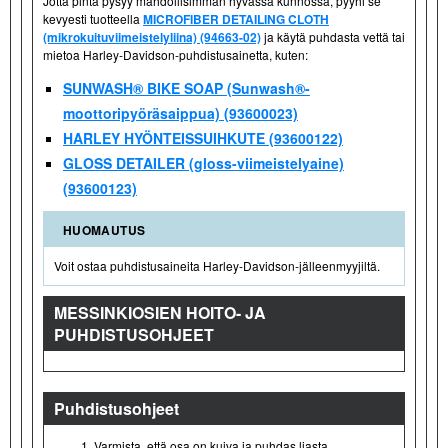
Jotta pinta pysyy mahdollisimman hyvässä kunnossa, pyyhi se
kevyesti tuotteella
MICROFIBER DETAILING CLOTH
(mikrokuituviimeistelyliina) (94663-02)
ja käytä puhdasta vettä tai
mietoa Harley-Davidson-puhdistusainetta, kuten:
SUNWASH® BIKE SOAP (Sunwash®-
moottoripyöräsaippua) (93600023)
HARLEY HYÖNTEISSUIHKUTE (93600122)
GLOSS DETAILER (gloss-viimeistelyaine)
(93600123)
HUOMAUTUS
Voit ostaa puhdistusaineita Harley-Davidson-jälleenmyyjiltä.
MESSINKIOSIEN HOITO- JA
PUHDISTUSOHJEET
Puhdistusohjeet
Varmista, että osa on kuiva ja puhdas liasta.