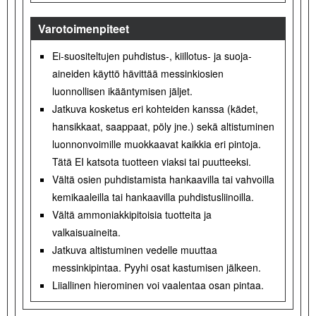
Varotoimenpiteet
Ei-suositeltujen puhdistus-, kiillotus- ja suoja-
aineiden käyttö hävittää messinkiosien
luonnollisen ikääntymisen jäljet.
Jatkuva kosketus eri kohteiden kanssa (kädet,
hansikkaat, saappaat, pöly jne.) sekä altistuminen
luonnonvoimille muokkaavat kaikkia eri pintoja.
Tätä EI katsota tuotteen viaksi tai puutteeksi.
Vältä osien puhdistamista hankaavilla tai vahvoilla
kemikaaleilla tai hankaavilla puhdistusliinoilla.
Vältä ammoniakkipitoisia tuotteita ja
valkaisuaineita.
Jatkuva altistuminen vedelle muuttaa
messinkipintaa. Pyyhi osat kastumisen jälkeen.
Liiallinen hierominen voi vaalentaa osan pintaa.