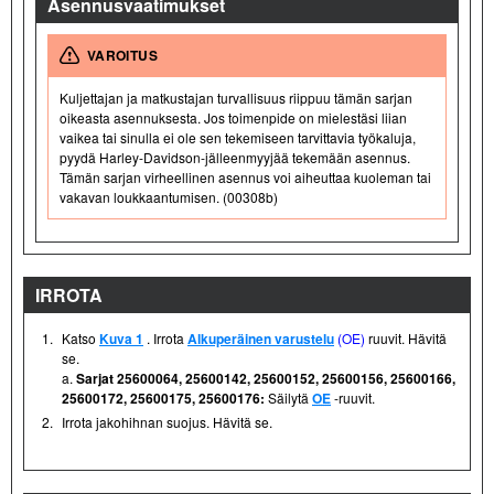
Asennusvaatimukset
VAROITUS
Kuljettajan ja matkustajan turvallisuus riippuu tämän sarjan
oikeasta asennuksesta. Jos toimenpide on mielestäsi liian
vaikea tai sinulla ei ole sen tekemiseen tarvittavia työkaluja,
pyydä Harley-Davidson-jälleenmyyjää tekemään asennus.
Tämän sarjan virheellinen asennus voi aiheuttaa kuoleman tai
vakavan loukkaantumisen. (00308b)
IRROTA
1.
Katso
Kuva 1
. Irrota
Alkuperäinen varustelu
(OE)
ruuvit. Hävitä
se.
a.
Sarjat 25600064, 25600142, 25600152, 25600156, 25600166,
25600172, 25600175, 25600176:
Säilytä
OE
-ruuvit.
2.
Irrota jakohihnan suojus. Hävitä se.