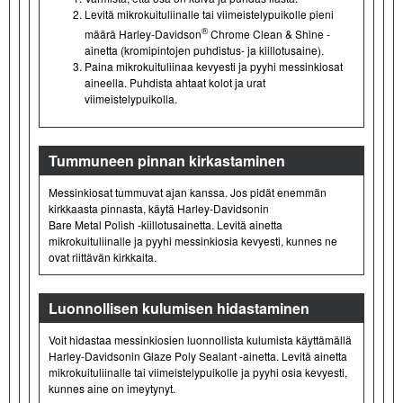
Levitä mikrokuituliinalle tai viimeistelypuikolle pieni
®
määrä Harley-Davidson
Chrome Clean & Shine -
ainetta (kromipintojen puhdistus- ja kiillotusaine).
Paina mikrokuituliinaa kevyesti ja pyyhi messinkiosat
aineella. Puhdista ahtaat kolot ja urat
viimeistelypuikolla.
Tummuneen pinnan kirkastaminen
Messinkiosat tummuvat ajan kanssa. Jos pidät enemmän
kirkkaasta pinnasta, käytä Harley-Davidsonin
Bare Metal Polish -kiillotusainetta. Levitä ainetta
mikrokuituliinalle ja pyyhi messinkiosia kevyesti, kunnes ne
ovat riittävän kirkkaita.
Luonnollisen kulumisen hidastaminen
Voit hidastaa messinkiosien luonnollista kulumista käyttämällä
Harley-Davidsonin Glaze Poly Sealant -ainetta. Levitä ainetta
mikrokuituliinalle tai viimeistelypuikolle ja pyyhi osia kevyesti,
kunnes aine on imeytynyt.