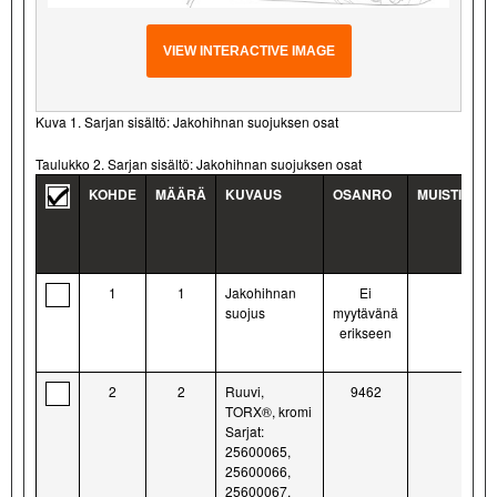
VIEW INTERACTIVE IMAGE
Kuva 1. Sarjan sisältö: Jakohihnan suojuksen osat
Taulukko 2. Sarjan sisältö: Jakohihnan suojuksen osat
KOHDE
MÄÄRÄ
KUVAUS
OSANRO
MUISTIINP
1
1
Jakohihnan
Ei
suojus
myytävänä
erikseen
2
2
Ruuvi,
9462
TORX®, kromi
Sarjat:
25600065,
25600066,
25600067,