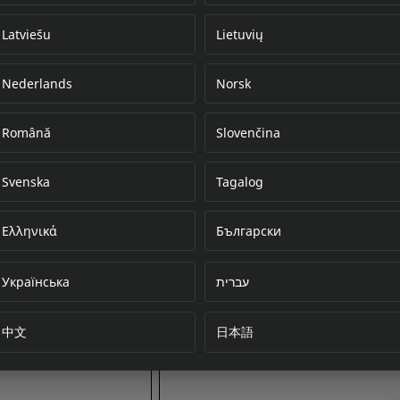
Latviešu
Lietuvių
Nederlands
Norsk
Error loading do
Română
Slovenčina
Svenska
Tagalog
Ελληνικά
Български
Українська
עברית
中文
日本語