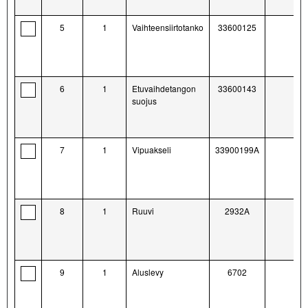
5
1
Vaihteensiirtotanko
33600125
6
1
Etuvaihdetangon
33600143
suojus
7
1
Vipuakseli
33900199A
8
1
Ruuvi
2932A
9
1
Aluslevy
6702