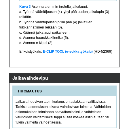
Kuva 3
Asenna aiemmin irrotettu jalkatappi.
a. Työnnä vääntöjousen (4) lyhyt pää uuden jalkatapin (3)
reikään.
b. Työnnä vääntöjousen pitkä pää (4) jalkatuen
tukikannattimen reikään (6).
c. Käännä jalkatappi paikalleen.
d. Asenna haarukkakiinnike (5).
e. Asenna e-klipsi (2).
Erikoistyökalu:
E-CLIP TOOL (e-sokkatyökalu)
(HD-52369)
Jalkavaihdevipu
HUOMAUTUS
Jalkavaihdevivun tapin korkeus on asiakkaan valittavissa.
Tarkista asennuksen aikana vaihdevivun toiminta. Vaihteiden
asiamukaisen toiminnan saavuttamiseksi ja vaihteiston
vaurioiden välttämiseksi tappi ei saa koskea astinlautaan tai
tukiin vaihteita vaihdettaessa.