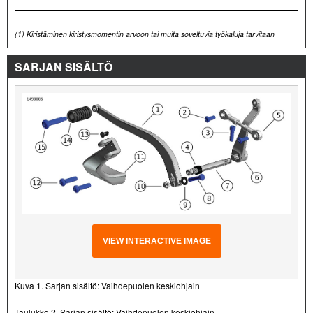
(1)
Kiristäminen kiristysmomentin arvoon tai muita soveltuvia työkaluja tarvitaan
SARJAN SISÄLTÖ
VIEW INTERACTIVE IMAGE
Kuva 1. Sarjan sisältö: Vaihdepuolen keskiohjain
Taulukko 2. Sarjan sisältö: Vaihdepuolen keskiohjain