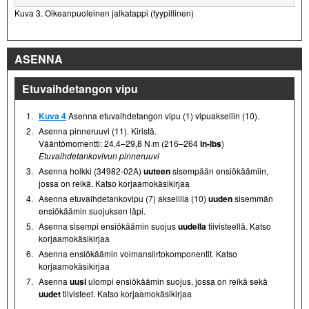
Kuva 3. Oikeanpuoleinen jalkatappi (tyypillinen)
ASENNA
Etuvaihdetangon vipu
1.
Kuva 4
Asenna etuvaihdetangon vipu (1) vipuakseliin (10).
2.
Asenna pinneruuvi (11). Kiristä.
Vääntömomentti: 24,4–29,8 N·m (216–264
in-lbs
)
Etuvaihdetankovivun pinneruuvi
3.
Asenna holkki (34982-02A)
uuteen
sisempään ensiökäämiin,
jossa on reikä. Katso korjaamokäsikirjaa
4.
Asenna etuvaihdetankovipu (7) akselilla (10)
uuden
sisemmän
ensiökäämin suojuksen läpi.
5.
Asenna sisempi ensiökäämin suojus
uudella
tiivisteellä. Katso
korjaamokäsikirjaa
6.
Asenna ensiökäämin voimansiirtokomponentit. Katso
korjaamokäsikirjaa
7.
Asenna
uusi
ulompi ensiökäämin suojus, jossa on reikä sekä
uudet
tiivisteet. Katso korjaamokäsikirjaa