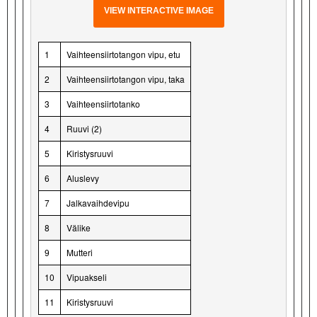
VIEW INTERACTIVE IMAGE
1
Vaihteensiirtotangon vipu, etu
2
Vaihteensiirtotangon vipu, taka
3
Vaihteensiirtotanko
4
Ruuvi (2)
5
Kiristysruuvi
6
Aluslevy
7
Jalkavaihdevipu
8
Välike
9
Mutteri
10
Vipuakseli
11
Kiristysruuvi