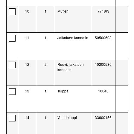
10
1
Mutteri
7748W
11
1
Jalkatuen kannatin
50500603
12
2
Ruuvi, jalkatuen
10200536
kannatin
13
1
Tulppa
10040
14
1
Vaihdetappi
33600156