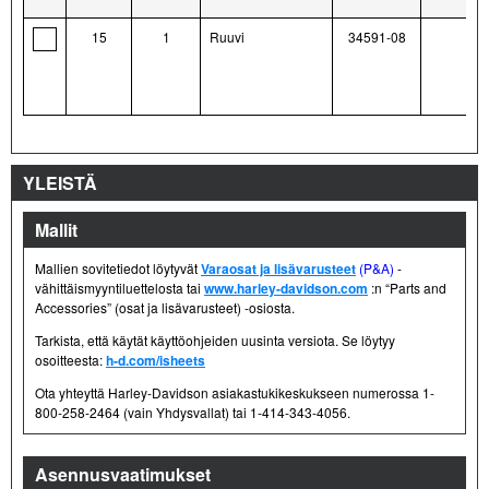
15
1
Ruuvi
34591-08
YLEISTÄ
Mallit
Mallien sovitetiedot löytyvät
Varaosat ja lisävarusteet
(P&A)
-
vähittäismyyntiluettelosta tai
www.harley-davidson.com
:n “Parts and
Accessories” (osat ja lisävarusteet) -osiosta.
Tarkista, että käytät käyttöohjeiden uusinta versiota. Se löytyy
osoitteesta:
h-d.com/isheets
Ota yhteyttä Harley-Davidson asiakastukikeskukseen numerossa 1-
800-258-2464 (vain Yhdysvallat) tai 1-414-343-4056.
Asennusvaatimukset