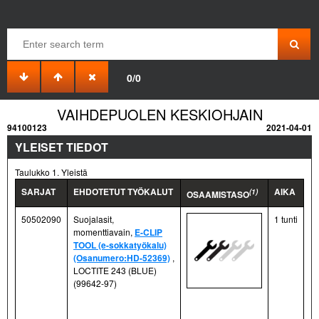
0/0
VAIHDEPUOLEN KESKIOHJAIN
94100123
2021-04-01
YLEISET TIEDOT
Taulukko 1. Yleistä
SARJAT
EHDOTETUT TYÖKALUT
AIKA
(1)
OSAAMISTASO
50502090
Suojalasit,
1 tunti
momenttiavain,
E-CLIP
TOOL (e-sokkatyökalu)
(Osanumero:HD-52369)
,
LOCTITE 243 (BLUE)
(99642-97)