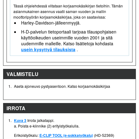
Tässä ohjelehdessä viitataan korjaamokäsikirjan tietoihin. Tämän
asianmukainen asennus vaatii saman vuoden ja mallin
moottoripyörän korjaamokäsikirjaa, joka on saatavissa:
Harley-Davidson-jälleenmyyjä.
H-D-palvelun tietoportaali tarjoaa tilauspohjaisen
käyttöoikeuden useimmille vuoden 2001 ja sitä
uudemmille malleille. Katso lisätietoja kohdasta
usein kysyttyä tilauksista
.
VALMISTELU
1.
Aseta ajoneuvo pystyasentoon. Katso korjaamokäsikirjaa
IRROTA
1.
Kuva 3
Irrota jalkatappi.
a. Poista e-kiinnike (2) erityistyökalulla.
Erikoistyökalu:
E-CLIP TOOL (e-sokkatyökalu)
(HD-52369)