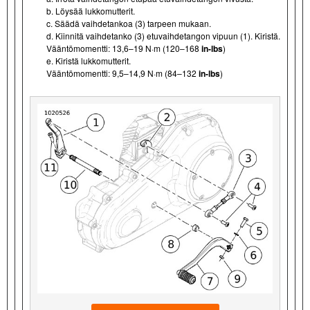
b. Löysää lukkomutterit.
c. Säädä vaihdetankoa (3) tarpeen mukaan.
d. Kiinnitä vaihdetanko (3) etuvaihdetangon vipuun (1). Kiristä.
Vääntömomentti: 13,6–19 N·m (120–168
in-lbs
)
e. Kiristä lukkomutterit.
Vääntömomentti: 9,5–14,9 N·m (84–132
in-lbs
)