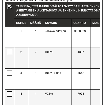
TARKISTA, ETTÄ KAIKKI SISÄLTÖ LÖYTYY SARJASTA ENNEN
ASENTAMISEN ALOITTAMISTA JA ENNEN KUIN IRROTAT OSIA
AJONEUVOSTA.
KOHDE
MÄÄRÄ
KUVAUS
OSANRO
MUISTII
1
1
Jalkavaihdevipu
33600233
2
2
Ruuvi
4387
3
1
Ruuvi, pinne
856A
4
1
Välike
7078