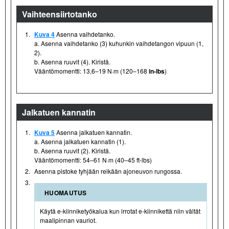
Vaihteensiirtotanko
1.
Kuva 4
Asenna vaihdetanko.
a. Asenna vaihdetanko (3) kuhunkin vaihdetangon vipuun (1,
2).
b. Asenna ruuvit (4). Kiristä.
Vääntömomentti: 13,6–19 N·m (120–168
in-lbs
)
Jalkatuen kannatin
1.
Kuva 5
Asenna jalkatuen kannatin.
a. Asenna jalkatuen kannatin (1).
b. Asenna ruuvit (2). Kiristä.
Vääntömomentti: 54–61 N·m (40–45 ft-lbs)
2.
Asenna pistoke tyhjään reikään ajoneuvon rungossa.
3.
HUOMAUTUS
Käytä e-kiinniketyökalua kun irrotat e-kiinnikettä niin vältät
maalipinnan vauriot.