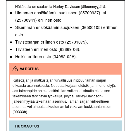
Näitä osia on saatavilla Harley-Davidson-jälleenmyyjältä:
Ulomman ensiökäämin suojuksen (25700937) tai
(25700941) erillinen osto.
Sisemmän ensiökäämin suojuksen (36500105) erillinen
osto.
Tiivistesarjan erillinen osto (25701079).
Tiivisteen erillinen osto (63869-06).
Holkin erillinen osto (34982-02A).
VAROITUS
Kuljettajan ja matkustajan turvallisuus riippuu tämän sarjan
oikeasta asennuksesta. Noudata korjaamokäsikirjan menettelyjä.
Jos toimenpide on mielestäsi liian vaikea tai sinulla ei ole sen
tekemiseen tarvittavia työkaluja, pyydä Harley-Davidson-
jälleenmyyjää tekemään asennus. Tämän sarjan virheellinen
asennus voi aiheuttaa kuoleman tai vakavan loukkaantumisen.
(00333b)
HUOMAUTUS