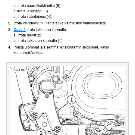
b. Irrota haarukkakiinnike (5).
c. Irrota jalkatappi (3).
d. Irrota vääntöjousi (4).
2.
Irrota vaihdevivun liitäntätanko vaihteiston vaihdevivusta.
3.
Kuva 2
Irrota jalkatuen kannatin.
a. Irrota ruuvit (2).
b. Irrota jalkatuen kannatin (1).
4.
Poista ulommat ja sisemmät ensiökäämin suojukset. Katso
korjaamokäsikirjaa