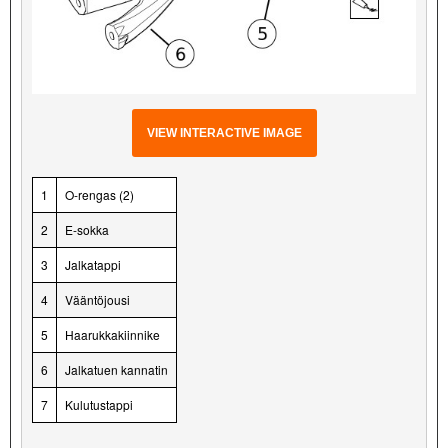
VIEW INTERACTIVE IMAGE
1
O-rengas (2)
2
E-sokka
3
Jalkatappi
4
Vääntöjousi
5
Haarukkakiinnike
6
Jalkatuen kannatin
7
Kulutustappi