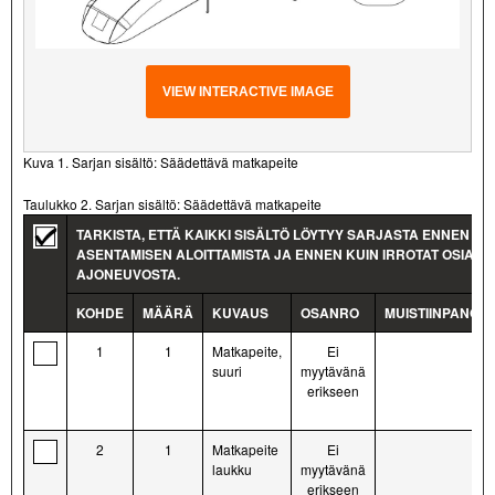
VIEW INTERACTIVE IMAGE
Kuva 1. Sarjan sisältö: Säädettävä matkapeite
Taulukko 2. Sarjan sisältö: Säädettävä matkapeite
TARKISTA, ETTÄ KAIKKI SISÄLTÖ LÖYTYY SARJASTA ENNEN
ASENTAMISEN ALOITTAMISTA JA ENNEN KUIN IRROTAT OSIA
AJONEUVOSTA.
KOHDE
MÄÄRÄ
KUVAUS
OSANRO
MUISTIINPANOJ
1
1
Matkapeite,
Ei
suuri
myytävänä
erikseen
2
1
Matkapeite
Ei
laukku
myytävänä
erikseen