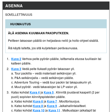
ASENNA
SOVELLETTAVUUS
HUOMAUTUS
ÄLÄ ASENNA KUUMAAN PAKOPUTKEEN.
Peitteen takaosan päällä on heijastava neliö ja hoito-ohjeet sisällä.
Älä käytä laitetta, jos sitä kuljetetaan perävaunussa.
1.
Kuva 2
Verhoa peite pyörän päälle, laittamalla etuosa tuulilasin tai
katteen päälle.
2.
Kuva 3
Vedä peite tiukasti pyörän takaosan yli.
a. Tour packilla – vedä materiaali selkänojan yli.
b. P&A-selkänojalla – vedä selkänojan päälle.
c. Adventure Touring – vedä tour packin tai takapuskurin yli.
d. Muut pyörät - vedä takavalojen tai LP-valon yli.
3.
Katso kohdat
Kuva 4
ja
Kuva 5
. Kiinnitä joustavat kaapelit (2 per
puoli) sopivien kiinnityspisteiden päälle.
a. Katso kohdat
Kuva 6
ja
Kuva 7
. Moottorisuojus.
b. Katso kohdat
Kuva 8
ja
Kuva 9
. Jalkahallintalaitteet.
c. Katso kohdat
Kuva 10
ja
Kuva 11
. Matkustajan jalkatapit tai