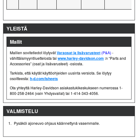
YLEISTÄ
Mallit
Mallien sovitetiedot löytyvät
Varaosat ja lisävarusteet
(P&A)
-
vähittäismyyntiluettelosta tai
www.harley-davidson.com
:n “Parts and
Accessories” (osat ja lisävarusteet) -osiosta.
Tarkista, että käytät käyttöohjeiden uusinta versiota. Se löytyy
osoitteesta:
h-d.com/isheets
Ota yhteyttä Harley-Davidson asiakastukikeskukseen numerossa 1-
800-258-2464 (vain Yhdysvallat) tai 1-414-343-4056.
VALMISTELU
1.
Pysäköi ajoneuvo ohjaus käännettynä vasemmalle.