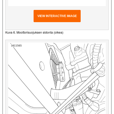
VIEW INTERACTIVE IMAGE
Kuva 6. Moottorisuojuksen sidonta (oikea)