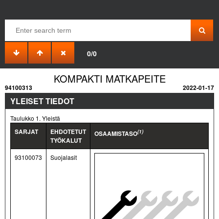
0/0
KOMPAKTI MATKAPEITE
94100313
2022-01-17
YLEISET TIEDOT
Taulukko 1. Yleistä
SARJAT
EHDOTETUT
(1)
OSAAMISTASO
TYÖKALUT
93100073
Suojalasit