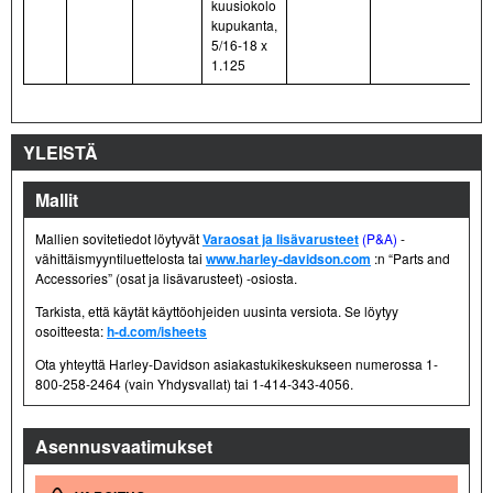
kuusiokolo
kupukanta,
5/16-18 x
1.125
YLEISTÄ
Mallit
Mallien sovitetiedot löytyvät
Varaosat ja lisävarusteet
(P&A)
-
vähittäismyyntiluettelosta tai
www.harley-davidson.com
:n “Parts and
Accessories” (osat ja lisävarusteet) -osiosta.
Tarkista, että käytät käyttöohjeiden uusinta versiota. Se löytyy
osoitteesta:
h-d.com/isheets
Ota yhteyttä Harley-Davidson asiakastukikeskukseen numerossa 1-
800-258-2464 (vain Yhdysvallat) tai 1-414-343-4056.
Asennusvaatimukset