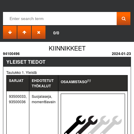
0/0
KIINNIKKEET
94100496
2024-01-23
YLEISET TIEDOT
Taulukko 1. Yleistä
SARJAT
EHDOTETUT
(1)
OSAAMISTASO
TYÖKALUT
93500033,
Suojalaseja,
93500036
momenttiavain