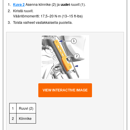
1.
Kuva 2
Asenna kiinnike (2) ja
uudet
ruuvit (1).
2.
Kiristä ruuvit.
Vääntömomentti: 17,5–20 N·m (13–15 ft-lbs)
3.
Toista vaiheet vastakkaisella puolella.
VIEW INTERACTIVE IMAGE
1
Ruuvi (2)
2
Kiinnike