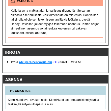
VAROITUS
Kuljettajan ja matkustajan turvallisuus riippuu tämän sarjan
oikeasta asennuksesta. Jos toimenpide on mielestäsi liian vaikea
tai sinulla ei ole sen tekemiseen tarvittavia työkaluja, pyydä
Harley-Davidson-jälleenmyyjää tekemään asennus. Tämän sarjan
virheellinen asennus voi aiheuttaa kuoleman tai vakavan
loukkaantumisen. (00308b)
IRROTA
1.
Irrota
Alkuperäinen varustelu
(OE)
ruuvit. Hävitä se.
ASENNA
HUOMAUTUS
Kiinnikkeet ovat sivukohtaisia. Kiinnikkeet asennetaan kiinnitysurilla
taakse, kääntyen ulospäin ja alas.