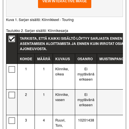
VIEW INTERACTIVE IMAGE
Kuva 1. Sarjan sisältö: Kiinnikkeet - Touring
Taulukko 2. Sarjan sisältö: Kiinnikesarja
TARKISTA, ETTÄ KAIKKI SISÄLTÖ LÖYTYY SARJASTA ENNEN
ASENTAMISEN ALOITTAMISTA JA ENNEN KUIN IRROTAT OSIA
AJONEUVOSTA.
KOHDE
MÄÄRÄ
KUVAUS
OSANRO
MUISTIINPANOJA
1
1
Kiinnike,
Ei
oikea
myytävänä
erikseen
2
1
Kiinnike,
Ei
vasen
myytävänä
erikseen
3
4
Ruuvi,
10201438
Torx,