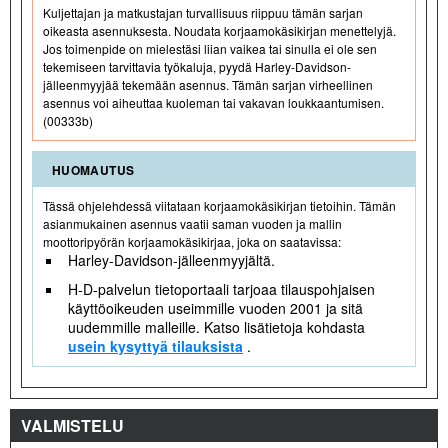
Kuljettajan ja matkustajan turvallisuus riippuu tämän sarjan
oikeasta asennuksesta. Noudata korjaamokäsikirjan menettelyjä.
Jos toimenpide on mielestäsi liian vaikea tai sinulla ei ole sen
tekemiseen tarvittavia työkaluja, pyydä Harley-Davidson-
jälleenmyyjää tekemään asennus. Tämän sarjan virheellinen
asennus voi aiheuttaa kuoleman tai vakavan loukkaantumisen.
(00333b)
HUOMAUTUS
Tässä ohjelehdessä viitataan korjaamokäsikirjan tietoihin. Tämän
asianmukainen asennus vaatii saman vuoden ja mallin
moottoripyörän korjaamokäsikirjaa, joka on saatavissa:
Harley-Davidson-jälleenmyyjältä.
H-D-palvelun tietoportaali tarjoaa tilauspohjaisen
käyttöoikeuden useimmille vuoden 2001 ja sitä
uudemmille malleille. Katso lisätietoja kohdasta
usein kysyttyä tilauksista
.
VALMISTELU