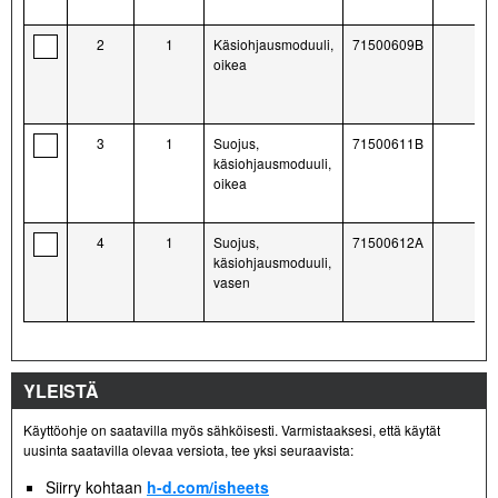
2
1
Käsiohjausmoduuli,
71500609B
oikea
3
1
Suojus,
71500611B
käsiohjausmoduuli,
oikea
4
1
Suojus,
71500612A
käsiohjausmoduuli,
vasen
YLEISTÄ
Käyttöohje on saatavilla myös sähköisesti. Varmistaaksesi, että käytät
uusinta saatavilla olevaa versiota, tee yksi seuraavista:
Siirry kohtaan
h-d.com/isheets