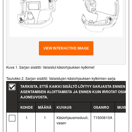
VIEW INTERACTIVE IMAGE
Kuva 1. Sarjan sisältö: Valaistut käsiohjauksen kytkimet
Taulukko 2. Sarjan sisältö: Valaistujen käsiohjauksen kytkimien sarja
TARKISTA, ETTÄ KAIKKI SISÄLTÖ LÖYTYY SARJASTA ENNEN
ASENTAMISEN ALOITTAMISTA JA ENNEN KUIN IRROTAT OSIA
AJONEUVOSTA.
KOHDE
MÄÄRÄ
KUVAUS
OSANRO
MUISTI
1
1
Käsiohjausmoduuli,
71500610A
vasen