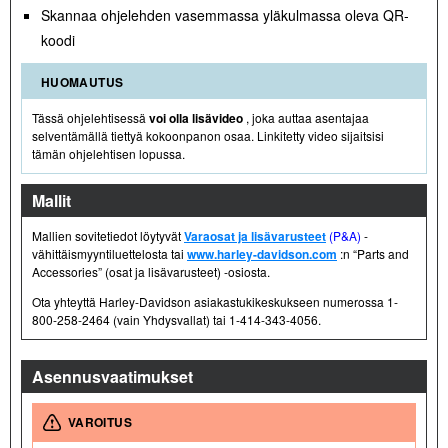
Skannaa ohjelehden vasemmassa yläkulmassa oleva QR-
koodi
HUOMAUTUS
Tässä ohjelehtisessä
voi olla lisävideo
, joka auttaa asentajaa
selventämällä tiettyä kokoonpanon osaa. Linkitetty video sijaitsisi
tämän ohjelehtisen lopussa.
Mallit
Mallien sovitetiedot löytyvät
Varaosat ja lisävarusteet
(P&A)
-
vähittäismyyntiluettelosta tai
www.harley-davidson.com
:n “Parts and
Accessories” (osat ja lisävarusteet) -osiosta.
Ota yhteyttä Harley-Davidson asiakastukikeskukseen numerossa 1-
800-258-2464 (vain Yhdysvallat) tai 1-414-343-4056.
Asennusvaatimukset
VAROITUS