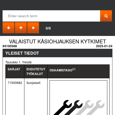
0/0
VALAISTUT KÄSIOHJAUKSEN KYTKIMET
94100588
2025-01-24
YLEISET TIEDOT
Taulukko 1. Yleistä
SARJAT
EHDOTETUT
(1)
OSAAMISTASO
TYÖKALUT
71500682
Suojalasit