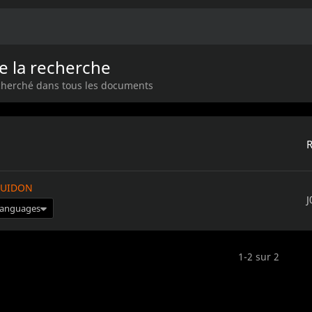
e la recherche
echerché dans tous les documents
GUIDON
J
 languages
1-2 sur 2