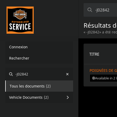
Résultats d
« -J02842» a été r
Connexion
TITRE
Rechercher
POIGNÉES DE 
-J02842
Available in 2
Tous les documents
(
2
)
Vehicle Documents
(
2
)