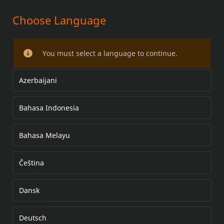
Choose Language
VISSERIE D'ANCRAGE POUR
MODÈLES XL AVEC SACOCHES
You must select a language to continue.
Azerbaijani
Bahasa Indonesia
Bahasa Melayu
Čeština
Dansk
Deutsch