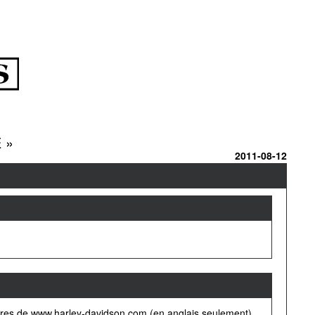
 »
2011-08-12
soires de www.harley-davidson.com (en anglais seulement).