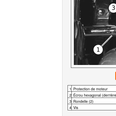
1
Protection de moteur
2
Écrou hexagonal (derrière 
3
Rondelle (2)
4
Vis