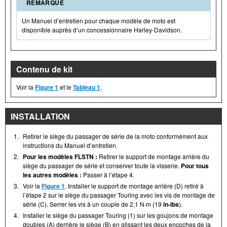
REMARQUE
Un Manuel d’entretien pour chaque modèle de moto est
disponible auprès d’un concessionnaire Harley-Davidson.
Contenu de kit
Voir la
Figure 1
et le
Tableau 1
.
INSTALLATION
1.
Retirer le siège du passager de série de la moto conformément aux
instructions du Manuel d’entretien.
2.
Pour les modèles FLSTN :
Retirer le support de montage arrière du
siège du passager de série et conserver toute la visserie.
Pour tous
les autres modèles :
Passer à l’étape 4.
3.
Voir la
Figure 1
. Installer le support de montage arrière (D) retiré à
l’étape 2 sur le siège du passager Touring avec les vis de montage de
série (C). Serrer les vis à un couple de 2,1 N·m (19
in-lbs
).
4.
Installer le siège du passager Touring (1) sur les goujons de montage
doubles (A) derrière le siège (B) en glissant les deux encoches de la