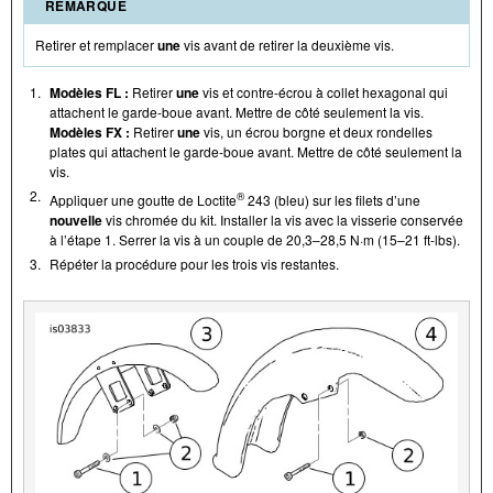
REMARQUE
Retirer et remplacer
une
vis avant de retirer la deuxième vis.
1.
Modèles FL :
Retirer
une
vis et contre-écrou à collet hexagonal qui
attachent le garde-boue avant. Mettre de côté seulement la vis.
Modèles FX :
Retirer
une
vis, un écrou borgne et deux rondelles
plates qui attachent le garde-boue avant. Mettre de côté seulement la
vis.
2.
®
Appliquer une goutte de Loctite
243 (bleu) sur les filets d’une
nouvelle
vis chromée du kit. Installer la vis avec la visserie conservée
à l’étape 1. Serrer la vis à un couple de 20,3–28,5 N·m (15–21 ft-lbs).
3.
Répéter la procédure pour les trois vis restantes.