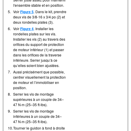
l'ensemble stable et en position.
5.
Voir
Figure 5
. Dans le kit, prendre
deux vis de 3/8-16 x 3/4 po (2) et
deux rondelles plates (3).
6.
Voir
Figure 4
. Installer les
rondelles plates sur les vis.
Installer les vis (2) au travers des
orifices du support de protection
de moteur inférieur (1) et passer
dans les orifices de la traverse
inférieure. Serrer jusqu’à ce
qu’elles soient bien ajustées.
7.
Aussi précisément que possible,
centrer visuellement la protection
de moteur et l’immobiliser en
position.
8.
Serrer les vis de montage
supérieures à un couple de 34–
47 N·m (25–35 ft-lbs).
9.
Serrer les vis de montage
inférieures à un couple de 34–
47 N·m (25–35 ft-lbs).
10.
Tourner le guidon à fond à droite