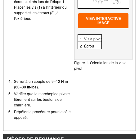
écrous retirés lors de l'étape 1.
Placer les vis (1) à l'intérieur du
support et les écrous (2), à
l'extérieur.
VIEW INTERACTIVE
IMAGE
1
Vis à pivot
2
Écrou
Figure 1. Orientation de la vis à
pivot
4.
Serrer à un couple de 9–12 N·m
(60–80
in-lbs
).
5.
Vérifier que le marchepied pivote
librement sur les boulons de
charnière.
6.
Répéter la procédure pour le côté
opposé.