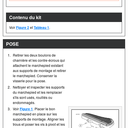
Contenu du kit
Voir
Figure 2
et
Tableau 1
.
POSE
1.
Retirer les deux boulons de
charnière et les contre-écrous qui
attachent le marchepied existant
aux supports de montage et retirer
le marchepied. Conserver la
visserie pour la pose.
2.
Nettoyer et inspecter les supports
du marchepied et les remplacer
s'ils sont usés, rouillés ou
endommagés.
3.
Voir
Figure 1
. Placer le bon
marchepied en place sur les
supports de montage. Aligner les
trous et poser les vis à pivot et les