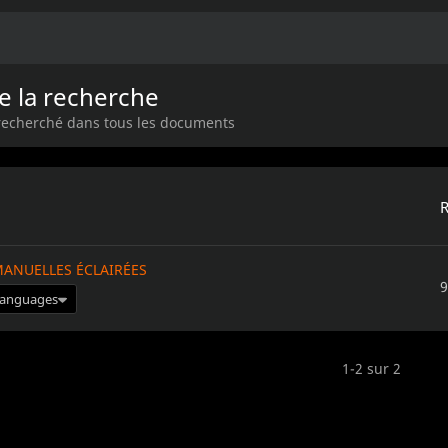
e la recherche
 recherché dans tous les documents
NUELLES ÉCLAIRÉES
9
 languages
1-2 sur 2