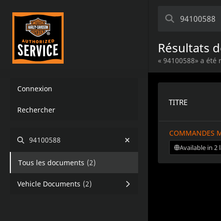
Résultats d
« 94100588» a été
Connexion
TITRE
Rechercher
COMMANDES MA
94100588
Available in 2
Tous les documents
(
2
)
Vehicle Documents
(
2
)