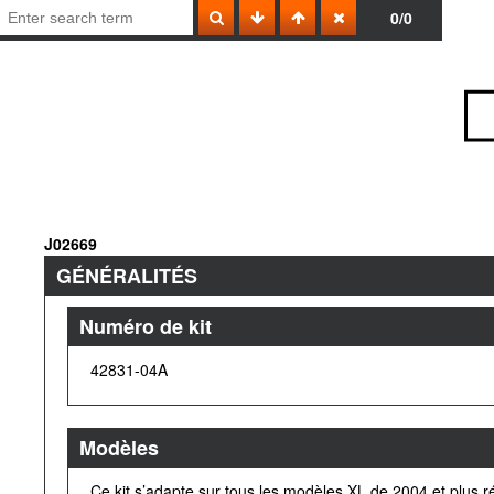
0/0
J02669
GÉNÉRALITÉS
Numéro de kit
42831-04A
Modèles
Ce kit s’adapte sur tous les modèles XL de 2004 et plus r