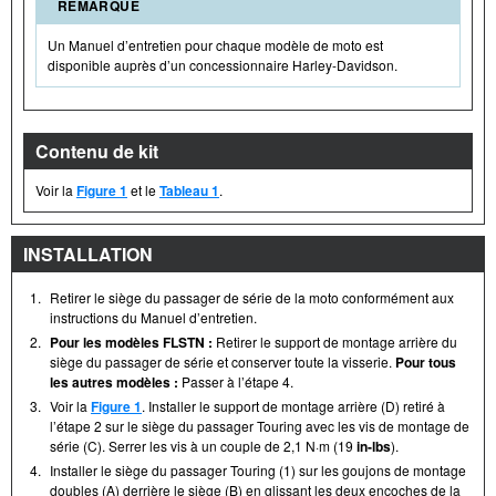
REMARQUE
Un Manuel d’entretien pour chaque modèle de moto est
disponible auprès d’un concessionnaire Harley-Davidson.
Contenu de kit
Voir la
Figure 1
et le
Tableau 1
.
INSTALLATION
1.
Retirer le siège du passager de série de la moto conformément aux
instructions du Manuel d’entretien.
2.
Pour les modèles FLSTN :
Retirer le support de montage arrière du
siège du passager de série et conserver toute la visserie.
Pour tous
les autres modèles :
Passer à l’étape 4.
3.
Voir la
Figure 1
. Installer le support de montage arrière (D) retiré à
l’étape 2 sur le siège du passager Touring avec les vis de montage de
série (C). Serrer les vis à un couple de 2,1 N·m (19
in-lbs
).
4.
Installer le siège du passager Touring (1) sur les goujons de montage
doubles (A) derrière le siège (B) en glissant les deux encoches de la