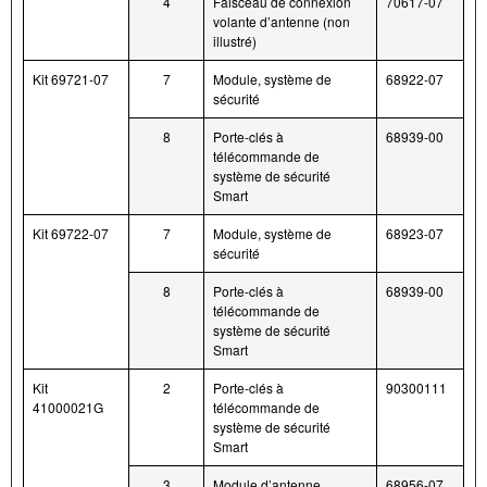
4
Faisceau de connexion
70617-07
volante d’antenne (non
illustré)
Kit 69721-07
7
Module, système de
68922-07
sécurité
8
Porte-clés à
68939-00
télécommande de
système de sécurité
Smart
Kit 69722-07
7
Module, système de
68923-07
sécurité
8
Porte-clés à
68939-00
télécommande de
système de sécurité
Smart
Kit
2
Porte-clés à
90300111
41000021G
télécommande de
système de sécurité
Smart
3
Module d’antenne
68956-07