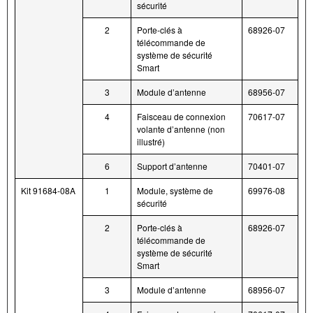
sécurité
2
Porte-clés à
68926-07
télécommande de
système de sécurité
Smart
3
Module d’antenne
68956-07
4
Faisceau de connexion
70617-07
volante d’antenne (non
illustré)
6
Support d’antenne
70401-07
Kit 91684-08A
1
Module, système de
69976-08
sécurité
2
Porte-clés à
68926-07
télécommande de
système de sécurité
Smart
3
Module d’antenne
68956-07