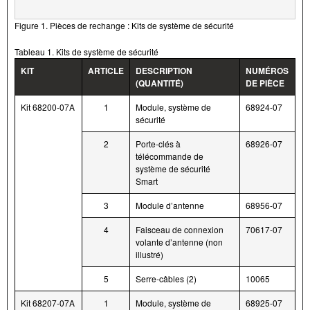
Figure 1. Pièces de rechange : Kits de système de sécurité
Tableau 1. Kits de système de sécurité
KIT
ARTICLE
DESCRIPTION
NUMÉROS
(QUANTITÉ)
DE PIÈCE
Kit 68200-07A
1
Module, système de
68924-07
sécurité
2
Porte-clés à
68926-07
télécommande de
système de sécurité
Smart
3
Module d’antenne
68956-07
4
Faisceau de connexion
70617-07
volante d’antenne (non
illustré)
5
Serre-câbles (2)
10065
Kit 68207-07A
1
Module, système de
68925-07