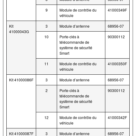
9
Module de contrôle du
41000349F
véhicule
Kit
3
Module d’antenne
68956-07
41000043G
10
Porte-clés à
90300112
télécommande de
système de sécurité
Smart
11
Module de contrôle du
41000350F
véhicule
Kit 41000086F
3
Module d’antenne
68956-07
2
Porte-clés à
90300112
télécommande de
système de sécurité
Smart
12
Module de contrôle du
41000342F
véhicule
Kit 41000087F
3
Module d’antenne
68956-07