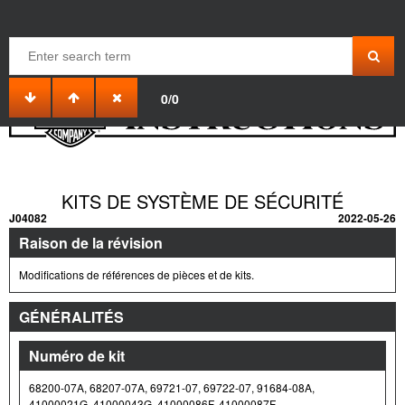
Montage sur la machine
SYSTÈME DE SÉCURITÉ
0/0
KITS DE SYSTÈME DE SÉCURITÉ
J04082
2022-05-26
Raison de la révision
Modifications de références de pièces et de kits.
GÉNÉRALITÉS
Numéro de kit
68200-07A, 68207-07A, 69721-07, 69722-07, 91684-08A,
41000021G, 41000043G, 41000086F, 41000087F