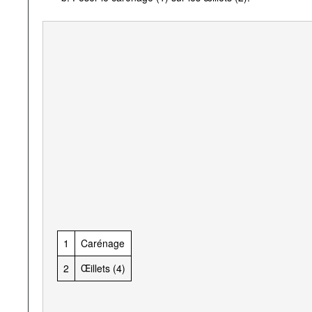
1
Carénage
2
Œillets (4)