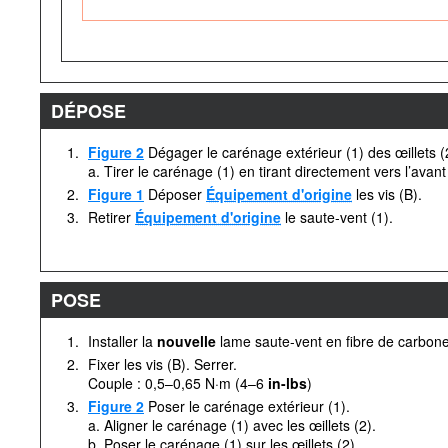
DÉPOSE
1.
Figure 2
Dégager le carénage extérieur (1) des œillets (
a. Tirer le carénage (1) en tirant directement vers l’avant
2.
Figure 1
Déposer
Équipement d'origine
les vis (B).
3.
Retirer
Équipement d'origine
le saute-vent (1).
POSE
1.
Installer la
nouvelle
lame saute-vent en fibre de carbone
2.
Fixer les vis (B). Serrer.
Couple : 0,5–0,65 N·m (4–6
in-lbs
)
3.
Figure 2
Poser le carénage extérieur (1).
a. Aligner le carénage (1) avec les œillets (2).
b. Poser le carénage (1) sur les œillets (2).