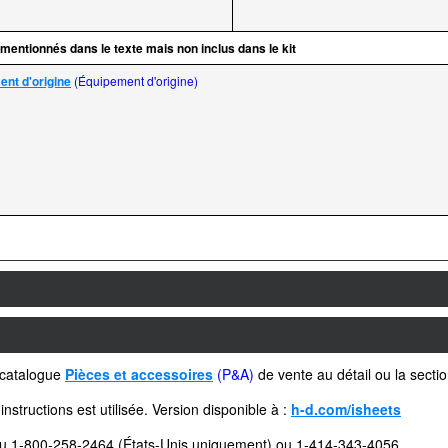
 mentionnés dans le texte mais non inclus dans le kit
nt d'origine
(Équipement d'origine)
e catalogue
Pièces et accessoires
(P&A)
de vente au détail ou la secti
instructions est utilisée. Version disponible à :
h-d.com/isheets
au 1-800-258-2464 (États-Unis uniquement) ou 1-414-343-4056.