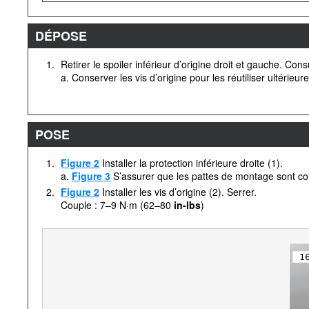
DÉPOSE
1.
Retirer le spoiler inférieur d’origine droit et gauche. Cons
a. Conserver les vis d’origine pour les réutiliser ultérieur
POSE
1.
Figure 2
Installer la protection inférieure droite (1).
a.
Figure 3
S’assurer que les pattes de montage sont corr
2.
Figure 2
Installer les vis d’origine (2). Serrer.
Couple : 7–9 N·m (62–80
in-lbs
)