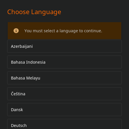
Choose Language
MÉDAILLONS DE CARTER
D'ALLUMAGE SCREAMIN' EAGLE
You must select a language to continue.
Azerbaijani
Bahasa Indonesia
Bahasa Melayu
Čeština
Dansk
Deutsch