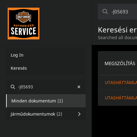
Keresési 
Searched all docum
Log In
MEGSZÓLÍTÁS
Keresés
UTASHÁTTÁML
-J05693
UTASHÁTTÁML
Minden dokumentum
(
2
)
Járműdokumentumok
(
2
)