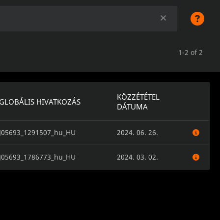
1-2 of 2
KÖZZÉTÉTEL
GLOBÁLIS HIVATKOZÁS
DÁTUMA
J05693_1291507_hu_HU
2024. 06. 26.
J05693_1786773_hu_HU
2024. 03. 02.