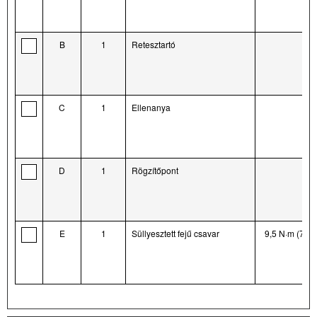
B
1
Retesztartó
C
1
Ellenanya
D
1
Rögzítőpont
E
1
Süllyesztett fejű csavar
9,5 N·m (7 ft-l