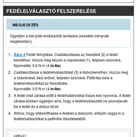
FEDÉLELVÁLASZTÓ FELSZERELÉSE
MEGJEGYZÉS
Ügyeljen a bal-jobb elválasztók leírására (vezetési iránynak
megfelelően).
1.
Ábra 4
Fedél felnyitása. Csatlakoztassa az illesztést (2) a fedél
keretéhez. Húzza meg kézzel a csavarokat (1), teljesen szorosra.
Nyomaték: 0,5 N·m (4
in-lbs
)
2.
Csatlakoztassa a fedélelválasztókat (3) a dobozkerethez. Húzza meg
a csavarokat, kézi erővel, teljesen szorosra. Pattintsa bele a
fedélelválasztókat az illesztésbe.
Nyomaték: 0,5 N·m (4
in-lbs
)
3.
A fedél első zárása előtt a fedélhatárolókat össze kell nyomnia. A fedél
zárása közben ügyeljen arra, hogy a fedélelválasztók ne szoruljanak
be a fedél és a doboz közé.
4.
Ahhoz, hogy eltávolíthassa a fedelet a dobozról, először vegye ki a
fedélelválasztókat a pattintós illesztésekből.