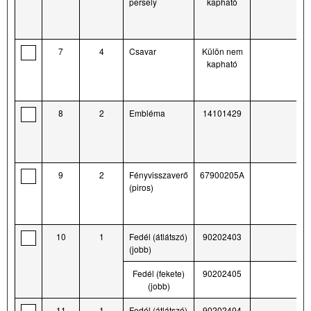
persely
kapható
7
4
Csavar
Külön nem
kapható
8
2
Embléma
14101429
9
2
Fényvisszaverő
67900205A
(piros)
10
1
Fedél (átlátszó)
90202403
(jobb)
Fedél (fekete)
90202405
(jobb)
11
1
Fedél (átlátszó)
90202404