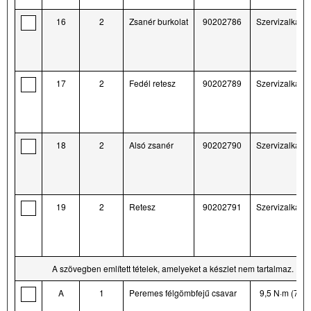
16
2
Zsanér burkolat
90202786
Szervizalkatré
17
2
Fedél retesz
90202789
Szervizalkatré
18
2
Alsó zsanér
90202790
Szervizalkatré
19
2
Retesz
90202791
Szervizalkatré
A szövegben említett tételek, amelyeket a készlet nem tartalmaz.
A
1
Peremes félgömbfejű csavar
9,5 N·m (7 ft-l