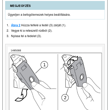
MEGJEGYZÉS
Ügyeljen a befogólemezek helyes beállítására.
1.
Ábra 2
Húzza felfelé a fedél (3) zárját (1).
2.
Vegye ki a reteszelő rúdból (2).
3.
Nyissa fel a fedelet (3).