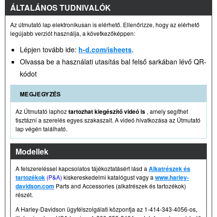
ÁLTALÁNOS TUDNIVALÓK
Az útmutató lap elektronikusan is elérhető. Ellenőrizze, hogy az elérhető
legújabb verziót használja, a következőképpen:
Lépjen tovább ide:
h-d.com/isheets
.
Olvassa be a használati utasítás bal felső sarkában lévő QR-
kódot
MEGJEGYZÉS
Az Útmutató laphoz
tartozhat kiegészítő videó is
, amely segíthet
tisztázni a szerelés egyes szakaszait. A videó hivatkozása az Útmutató
lap végén található.
Modellek
A felszereléssel kapcsolatos tájékoztatásért lásd a
Alkatrészek és
tartozékok
(P&A)
kiskereskedelmi katalógust vagy a
www.harley-
davidson.com
Parts and Accessories (alkatrészek és tartozékok)
részét.
A Harley-Davidson ügyfélszolgálati központja az 1-414-343-4056-os,