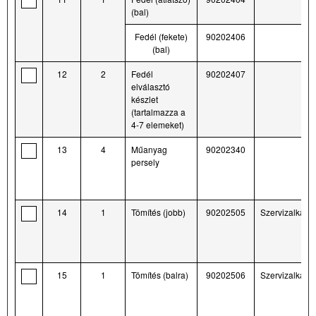
(bal)
Fedél (fekete)
90202406
(bal)
12
2
Fedél
90202407
elválasztó
készlet
(tartalmazza a
4-7 elemeket)
13
4
Műanyag
90202340
persely
14
1
Tömítés (jobb)
90202505
Szervizalkatré
15
1
Tömítés (balra)
90202506
Szervizalkatré