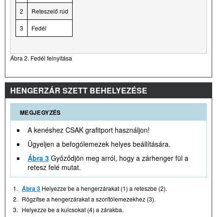
2
Reteszelő rúd
3
Fedél
Ábra 2. Fedél felnyitása
HENGERZÁR SZETT BEHELYEZÉSE
MEGJEGYZÉS
A kenéshez CSAK grafitport használjon!
Ügyeljen a befogólemezek helyes beállítására.
Ábra 3
Győződjön meg arról, hogy a zárhenger fül a
retesz felé mutat.
1.
Ábra 3
Helyezze be a hengerzárakat (1) a reteszbe (2).
2.
Rögzítse a hengerzárakat a szorítólemezekhez (3).
3.
Helyezze be a kulcsokat (4) a zárakba.