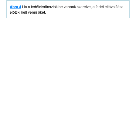
Ábra 4
Ha a fedélelválasztók be vannak szerelve, a fedél eltávolítása
előtt ki kell venni őket.
1.
Ábra 5
Nyomja le a gyorskioldó rögzítőelemet, amíg a helyére nem
kattan, és a gomb ki nem ugrik.
2.
Vegye le a fedelet a dobozról.
3.
Nyomja meg a gyorskioldó rögzítőelem gombját a visszahelyezett
fedél rögzítéséhez. Győződjön meg róla, hogy a gyorskioldó
rögzítőelem q helyére van pattintva.