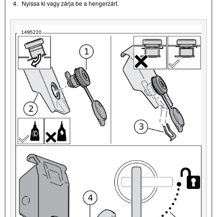
4.
Nyissa ki vagy zárja be a hengerzárt.