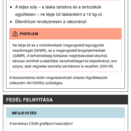
A teljes súly – a táska tartalma és a tartozékok
együttesen – ne lépje túl táskánként a 10 kg-ot.
Ellenőrizze rendszeresen a rakományt.
FIGYELEM
Ne lépje túl se a motorkerékpár megengedett legnagyobb
össztömegét (GVWR), se a megengedett tengelyterhelését
(GAWR). A terhelhetőség túllépése meghibásodást okozhat,
károsan érintheti a stabilitást, kezelhetőséget és teljesítményt, ami
súlyos, akár végzetes személyi sérüléshez is vezethet. (00016f)
A felszereléshez külön megvásárolható oldalsó rögzítőkészlet
(cikkszám: 94100093) szükséges.
FEDÉL FELNYITÁSA
MEGJEGYZÉS
A kenéshez CSAK grafitport használjon!