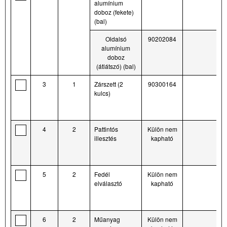
alumínium
doboz (fekete)
(bal)
Oldalsó
90202084
alumínium
doboz
(átlátszó) (bal)
3
1
Zárszett (2
90300164
kulcs)
4
2
Pattintós
Külön nem
illesztés
kapható
5
2
Fedél
Külön nem
elválasztó
kapható
6
2
Műanyag
Külön nem