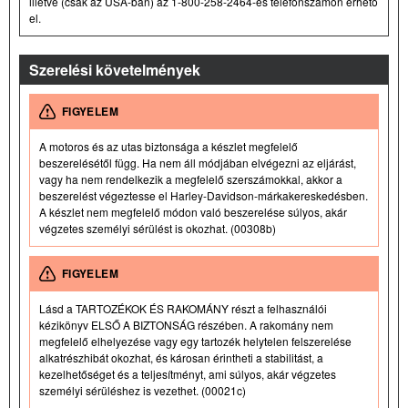
illetve (csak az USA-ban) az 1-800-258-2464-es telefonszámon érhető
el.
Szerelési követelmények
FIGYELEM
A motoros és az utas biztonsága a készlet megfelelő
beszerelésétől függ. Ha nem áll módjában elvégezni az eljárást,
vagy ha nem rendelkezik a megfelelő szerszámokkal, akkor a
beszerelést végeztesse el Harley-Davidson-márkakereskedésben.
A készlet nem megfelelő módon való beszerelése súlyos, akár
végzetes személyi sérülést is okozhat. (00308b)
FIGYELEM
Lásd a TARTOZÉKOK ÉS RAKOMÁNY részt a felhasználói
kézikönyv ELSŐ A BIZTONSÁG részében. A rakomány nem
megfelelő elhelyezése vagy egy tartozék helytelen felszerelése
alkatrészhibát okozhat, és károsan érintheti a stabilitást, a
kezelhetőséget és a teljesítményt, ami súlyos, akár végzetes
személyi sérüléshez is vezethet. (00021c)