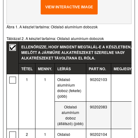
VIEW INTERACTIVE IMAGE
Ábra 1. A készlet tartalma: Oldalsó alumínium dobozok
Táblázat 2. A készlet tartalma: Oldalsó alumínium dobozok
ELLENŐRIZZE, HOGY MINDENT MEGTALÁL-E A KÉSZLETBEN,
MIELŐTT A JÁRMŰRE ALKATRÉSZEKET SZERELNE VAGY
ALKATRÉSZEKET TÁVOLÍTANA EL RÓLA.
TÉTEL
MENNY.
LEÍRÁS
PART NO.
MEGJEGYZÉ
1
1
Oldalsó
90202103
alumínium
doboz (fekete)
(jobb)
Oldalsó
90202083
alumínium
doboz
(átlátszó) (jobb)
2
1
Oldalsó
90202104