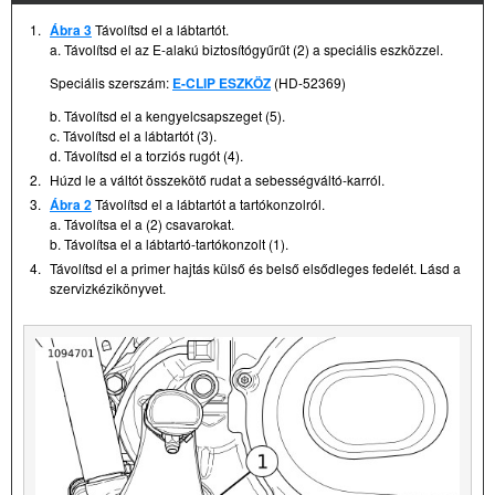
1.
Ábra 3
Távolítsd el a lábtartót.
a. Távolítsd el az E-alakú biztosítógyűrűt (2) a speciális eszközzel.
Speciális szerszám:
E-CLIP ESZKÖZ
(HD-52369)
b. Távolítsd el a kengyelcsapszeget (5).
c. Távolítsd el a lábtartót (3).
d. Távolítsd el a torziós rugót (4).
2.
Húzd le a váltót összekötő rudat a sebességváltó-karról.
3.
Ábra 2
Távolítsd el a lábtartót a tartókonzolról.
a. Távolítsa el a (2) csavarokat.
b. Távolítsa el a lábtartó-tartókonzolt (1).
4.
Távolítsd el a primer hajtás külső és belső elsődleges fedelét. Lásd a
szervizkézikönyvet.