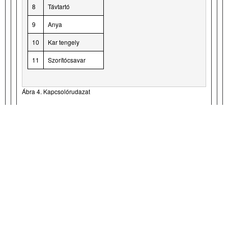
8
Távtartó
9
Anya
10
Kar tengely
11
Szorítócsavar
Ábra 4. Kapcsolórudazat