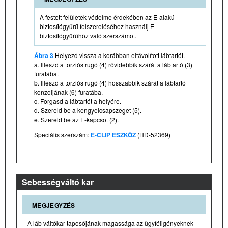
A festett felületek védelme érdekében az E-alakú
biztosítógyűrű felszereléséhez használj E-
biztosítógyűrűhöz való szerszámot.
Ábra 3
Helyezd vissza a korábban eltávolított lábtartót.
a. Illeszd a torziós rugó (4) rövidebbik szárát a lábtartó (3)
furatába.
b. Illeszd a torziós rugó (4) hosszabbik szárát a lábtartó
konzoljának (6) furatába.
c. Forgasd a lábtartót a helyére.
d. Szereld be a kengyelcsapszeget (5).
e. Szereld be az E-kapcsot (2).
Speciális szerszám:
E-CLIP ESZKÖZ
(HD-52369)
Sebességváltó kar
MEGJEGYZÉS
A láb váltókar taposójának magassága az ügyféligényeknek