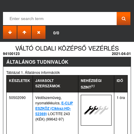
0/0
VÁLTÓ OLDALI KÖZÉPSŐ VEZÉRLÉS
94100123
2021-04-01
ÁLTALÁNOS TUDNIVALÓK
Táblázat 1. Általános információk
KÉSZLETEK
JAVASOLT
NEHÉZSÉGI
IDŐ
SZERSZÁMOK
(1)
SZINT
50502090
Védőszemüveg,
1 óra
nyomatékkulcs,
E-CLIP
ESZKÖZ (Cikksz:HD-
52369)
LOCTITE 243
(KÉK) (99642-97)