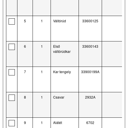
5
1
Váltórúd
33600125
6
1
Első
33600143
váltórúdkar
7
1
Kar tengely
33900199A
8
1
Csavar
2932A
9
1
Alátét
6702