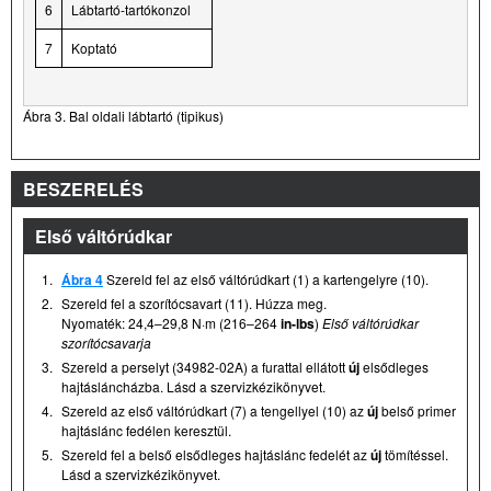
6
Lábtartó-tartókonzol
7
Koptató
Ábra 3. Bal oldali lábtartó (tipikus)
BESZERELÉS
Első váltórúdkar
1.
Ábra 4
Szereld fel az első váltórúdkart (1) a kartengelyre (10).
2.
Szereld fel a szorítócsavart (11). Húzza meg.
Nyomaték: 24,4–29,8 N·m (216–264
in-lbs
)
Első váltórúdkar
szorítócsavarja
3.
Szereld a perselyt (34982-02A) a furattal ellátott
új
elsődleges
hajtásláncházba. Lásd a szervizkézikönyvet.
4.
Szereld az első váltórúdkart (7) a tengellyel (10) az
új
belső primer
hajtáslánc fedélen keresztül.
5.
Szereld fel a belső elsődleges hajtáslánc fedelét az
új
tömítéssel.
Lásd a szervizkézikönyvet.