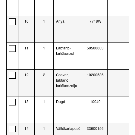
10
1
Anya
7748W
11
1
Lábtartó-
50500603
tartókonzol
12
2
Csavar,
10200536
lábtartó
tartókonzolja
13
1
Dugó
10040
14
1
Váltókartaposó
33600156