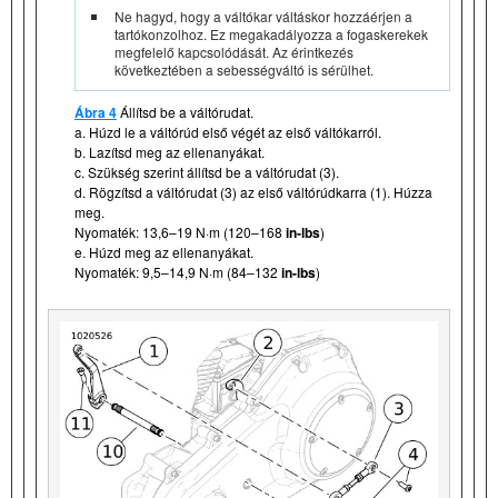
Ne hagyd, hogy a váltókar váltáskor hozzáérjen a
tartókonzolhoz. Ez megakadályozza a fogaskerekek
megfelelő kapcsolódását. Az érintkezés
következtében a sebességváltó is sérülhet.
Ábra 4
Állítsd be a váltórudat.
a. Húzd le a váltórúd első végét az első váltókarról.
b. Lazítsd meg az ellenanyákat.
c. Szükség szerint állítsd be a váltórudat (3).
d. Rögzítsd a váltórudat (3) az első váltórúdkarra (1). Húzza
meg.
Nyomaték: 13,6–19 N·m (120–168
in-lbs
)
e. Húzd meg az ellenanyákat.
Nyomaték: 9,5–14,9 N·m (84–132
in-lbs
)