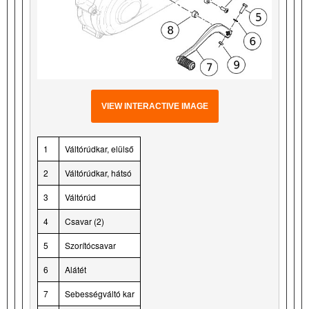
VIEW INTERACTIVE IMAGE
1
Váltórúdkar, elülső
2
Váltórúdkar, hátsó
3
Váltórúd
4
Csavar (2)
5
Szorítócsavar
6
Alátét
7
Sebességváltó kar