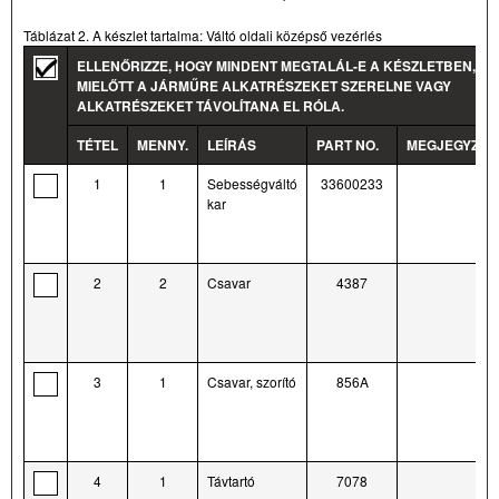
Táblázat 2. A készlet tartalma: Váltó oldali középső vezérlés
ELLENŐRIZZE, HOGY MINDENT MEGTALÁL-E A KÉSZLETBEN,
MIELŐTT A JÁRMŰRE ALKATRÉSZEKET SZERELNE VAGY
ALKATRÉSZEKET TÁVOLÍTANA EL RÓLA.
TÉTEL
MENNY.
LEÍRÁS
PART NO.
MEGJEGYZÉS
1
1
Sebességváltó
33600233
kar
2
2
Csavar
4387
3
1
Csavar, szorító
856A
4
1
Távtartó
7078