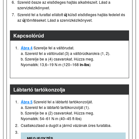
6.
Szereld össze az elsődleges hajtás alkatrészeit. Lásd a
szervizkézikönyvet.
7.
Szereld fel a furattal ellátott
új
külső elsődleges hajtás fedelet és
az
új
tömítéseket. Lásd a szervizkézikönyvet.
Kapcsolórúd
1.
Ábra 4
Szerelje fel a váltórudat.
a. Szereld fel a váltórudat (3) a váltórúdkarokra (1, 2).
b. Szerelje be a (4) csavarokat. Húzza meg.
Nyomaték: 13,6–19 N·m (120–168
in-lbs
)
Lábtartó tartókonzolja
1.
Ábra 5
Szereld fel a lábtartó tartókonzolját.
a. Szereld fel a lábtartó tartókonzolját (1).
b. Szerelje be a (2) csavarokat. Húzza meg.
Nyomaték: 54–61 N·m (40–45 ft-lbs)
2.
Csatlakoztasd a dugót a jármű vázának üres furatába.
3.
MEGJEGYZÉS