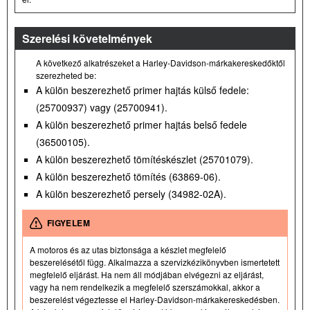
Szerelési követelmények
A következő alkatrészeket a Harley-Davidson-márkakereskedőktől
szerezheted be:
A külön beszerezhető primer hajtás külső fedele:
(25700937) vagy (25700941).
A külön beszerezhető primer hajtás belső fedele
(36500105).
A külön beszerezhető tömítéskészlet (25701079).
A külön beszerezhető tömítés (63869-06).
A külön beszerezhető persely (34982-02A).
FIGYELEM
A motoros és az utas biztonsága a készlet megfelelő
beszerelésétől függ. Alkalmazza a szervizkézikönyvben ismertetett
megfelelő eljárást. Ha nem áll módjában elvégezni az eljárást,
vagy ha nem rendelkezik a megfelelő szerszámokkal, akkor a
beszerelést végeztesse el Harley-Davidson-márkakereskedésben.