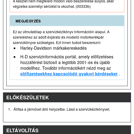
A készlet nem megfelelő módon való beszerelése súlyos, akár
végzetes személyi sérülést is okozhat. (00333b)
MEGJEGYZÉS
Ez az útmutatólap a szervizkézikönyv információin alapul. A
szereléshez az adott évjáratú és modellű motorkerékpár
szervizkönyve szükséges. Ezt innen tudod beszerezni:
Harley-Davidson márkakereskedés
H-D szervizinformációs portál, amely előfizetéses
hozzáférést biztosít a legtöbb 2001-es és újabb
modellhez. További információkért nézd meg az
előfizetésekhez kapcsolódó gyakori kérdéseket
.
ELŐKÉSZÜLETEK
1.
Állítsa a járművet álló helyzetbe. Lásd a szervizkézikönyvet.
ELTÁVOLÍTÁS