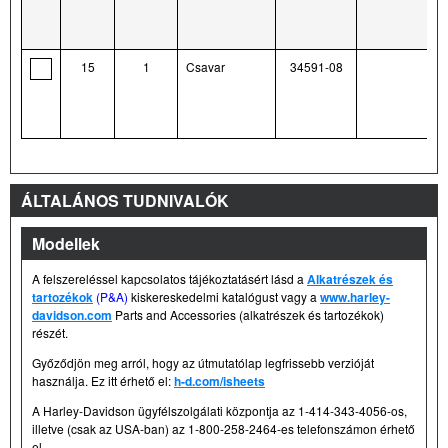
15
1
Csavar
34591-08
ÁLTALÁNOS TUDNIVALÓK
Modellek
A felszereléssel kapcsolatos tájékoztatásért lásd a
Alkatrészek és
tartozékok
(P&A)
kiskereskedelmi katalógust vagy a
www.harley-
davidson.com
Parts and Accessories (alkatrészek és tartozékok)
részét.
Győződjön meg arról, hogy az útmutatólap legfrissebb verzióját
használja. Ez itt érhető el:
h-d.com/isheets
A Harley-Davidson ügyfélszolgálati központja az 1-414-343-4056-os,
illetve (csak az USA-ban) az 1-800-258-2464-es telefonszámon érhető
el.