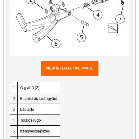
VIEW INTERACTIVE IMAGE
1
O-gyűrű (2)
2
E alakú biztosítógyűrű
3
Lábtartó
4
Torziós rugó
5
Kengyelcsapszeg