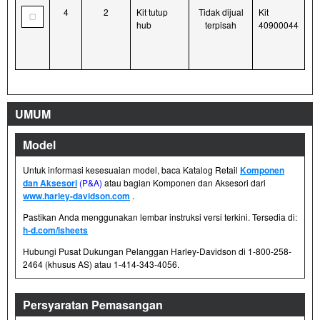
4
2
Kit tutup
Tidak dijual
Kit
hub
terpisah
40900044
UMUM
Model
Untuk informasi kesesuaian model, baca Katalog Retail
Komponen
dan Aksesori
(P&A)
atau bagian Komponen dan Aksesori dari
www.harley-davidson.com
.
Pastikan Anda menggunakan lembar instruksi versi terkini. Tersedia di:
h-d.com/isheets
Hubungi Pusat Dukungan Pelanggan Harley-Davidson di 1-800-258-
2464 (khusus AS) atau 1-414-343-4056.
Persyaratan Pemasangan