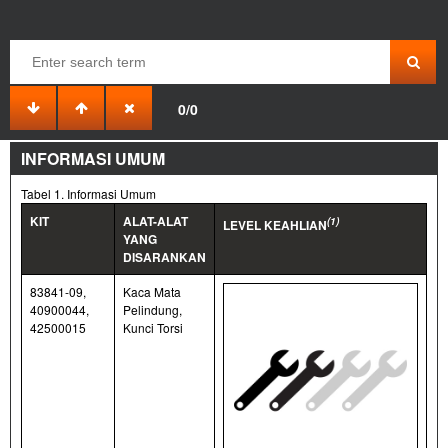
PAKET PENUTUP TENGAH RODA
0/0
J04736
2022-08-09
INFORMASI UMUM
Tabel 1. Informasi Umum
KIT
ALAT-ALAT
(1)
LEVEL KEAHLIAN
YANG
DISARANKAN
83841-09,
Kaca Mata
40900044,
Pelindung,
42500015
Kunci Torsi