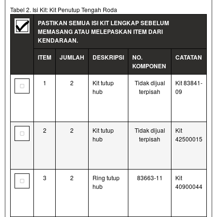
Tabel 2. Isi Kit: Kit Penutup Tengah Roda
PASTIKAN SEMUA ISI KIT LENGKAP SEBELUM
MEMASANG ATAU MELEPASKAN ITEM DARI
KENDARAAN.
ITEM
JUMLAH
DESKRIPSI
NO.
CATATAN
KOMPONEN
1
2
Kit tutup
Tidak dijual
Kit 83841-
hub
terpisah
09
2
2
Kit tutup
Tidak dijual
Kit
hub
terpisah
42500015
3
2
Ring tutup
83663-11
Kit
hub
40900044