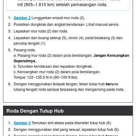
mil (805–1.610 km) setelah pemasangan roda.
1.
Gambar 2
Longgarkan empat mur roda (2).
2.
Posisikan dongkrak dan angkat kendaraan. Lihat manual servis.
3.
Lepaskan mur roda (2) dan roda.
4.
Lepaskan dan buang sekrup (5), cincin (4), pelat belakang (3) dan
penutup tengah (1).
5.
Pasang roda.
a. Pasang mur roda (2) dalam pola bersilangan.
Jangan Kencangkan
Sepenuhnya.
.
b. Turunkan kendaraan dan lepaskan dongkrak.
c. Kencangkan mur roda (2) dalam pola bersilangan.
Torque: 122–135,5 N·m (90–100 ft-lbs)
6.
Dengan menggunakan telapak tangan, tekan tutup hub
baru
ke
lubang tengah roda sampai terpasang dan mengancing pada roda.
Roda Dengan Tutup Hub
1.
Gambar 2
Temukan slot akses pada diameter tutup hub (6).
2.
Dengan menggunakan alat yang sesuai, lepaskan tutup hub (6).
3.
Dengan menggunakan telapak tangan, tekan tutup hub
baru
ke